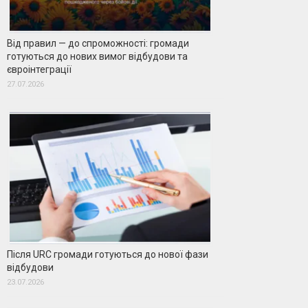
Від правил — до спроможності: громади
готуються до нових вимог відбудови та
євроінтеграції
27.07.2026
Після URC громади готуються до нової фази
відбудови
23.07.2026