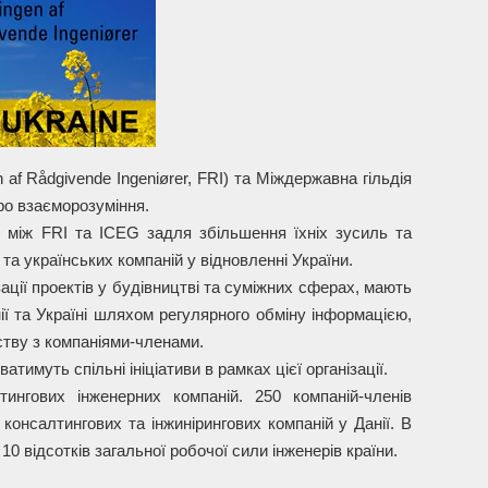
 af Rådgivende Ingeniører, FRI) та Міждержавна гільдія
ро взаєморозуміння.
між FRI та ICEG задля збільшення їхніх зусиль та
та українських компаній у відновленні України.
ації проектів у будівництві та суміжних сферах, мають
ії та Україні шляхом регулярного обміну інформацією,
тву з компаніями-членами.
имуть спільні ініціативи в рамках цієї організації.
ингових інженерних компаній. 250 компаній-членів
 консалтингових та інжинірингових компаній у Данії. В
10 відсотків загальної робочої сили інженерів країни.