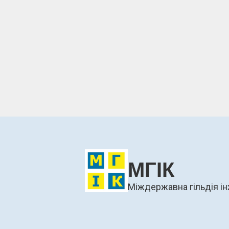
МГІК
Міждержавна гільдія ін