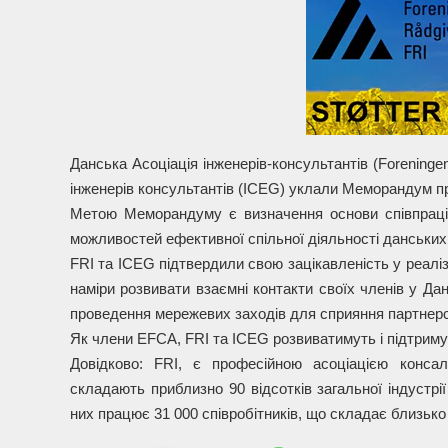
Данська Асоціація інженерів-консультантів (Foreningen
інженерів консультантів (ICEG) уклали Меморандум п
Метою Меморандуму є визначення основи співпраці 
можливостей ефективної спільної діяльності данських 
FRI та ICEG підтвердили свою зацікавленість у реаліз
наміри розвивати взаємні контакти своїх членів у Дан
проведення мережевих заходів для сприяння партнерс
Як члени EFCA, FRI та ICEG розвиватимуть і підтримуват
Довідково: FRI, є професійною асоціацією консалт
складають приблизно 90 відсотків загальної індустрії
них працює 31 000 співробітників, що складає близько 