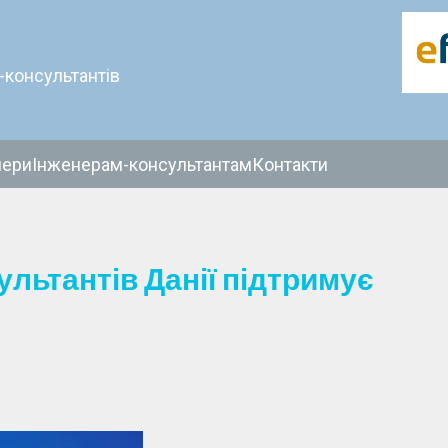
-консультантів
нери
Інженерам-консультантам
Контакти
ультантів Данії підтримує