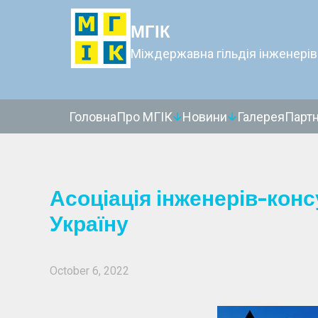
МГІК
Міждержавна гільдія інженерів
Головна
Про МГІК
Новини
Галерея
Парт
Асоціація інженерів-конс
Україну
October 6, 2022