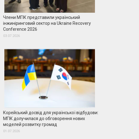
Члени МГІК представили український
інжиніринговий сектор на Ukraine Recovery
Conference 2026
03.07.2026
Корейський досвід для української відбудови:
МГІК долучилася до обговорення нових
моделей розвитку громад
01.07.2026