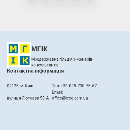
МГІК
Міждержавна гільдія інженерів-
консультантів
Контактна інформація
02125, м. Київ
Тел: +38-098-700-75-67
Email:
вулиця Лютнева 58-А
office@iceg.com.ua