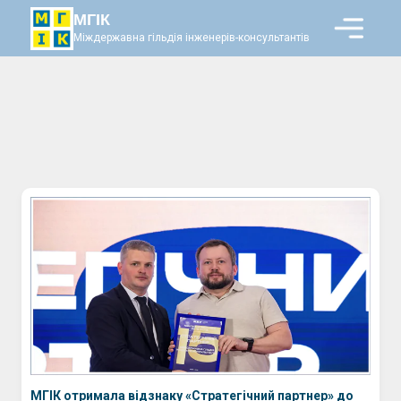
МГІК
Міждержавна гільдія інженерів-консультантів
МГІК отримала відзнаку «Стратегічний партнер» до