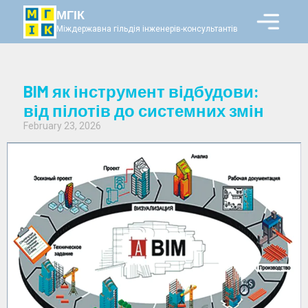
МГІК
Міждержавна гільдія інженерів-консультантів
BIM як інструмент відбудови:
від пілотів до системних змін
February 23, 2026