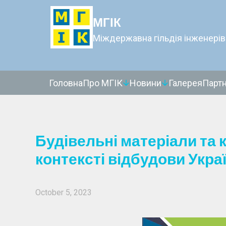
МГІК
Міждержавна гільдія інженерів
Головна
Про МГІК
Новини
Галерея
Парт
Будівельні матеріали та к
контексті відбудови Укра
October 5, 2023