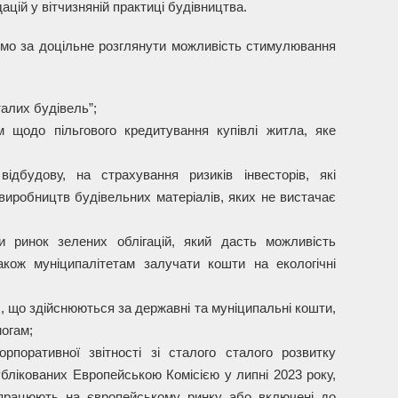
цій у вітчизняній практиці будівництва.
ємо за доцільне розглянути можливість стимулювання
талих будівель”;
 щодо пільгового кредитування купівлі житла, яке
ідбудову, на страхування ризиків інвесторів, які
 виробництв будівельних матеріалів, яких не вистачає
 ринок зелених облігацій, який дасть можливість
кож муніципалітетам залучати кошти на екологічні
, що здійснюються за державні та муніципальні кошти,
могам;
орпоративної звітності зі сталого сталого розвитку
опублікованих Европейською Комісією у липні 2023 року,
о працюють на європейському ринку або включені до