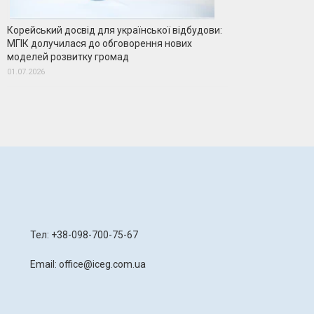
Корейський досвід для української відбудови:
МГІК долучилася до обговорення нових
моделей розвитку громад
01.07.2026
я
Тел: +38-098-700-75-67
Email: office@iceg.com.ua