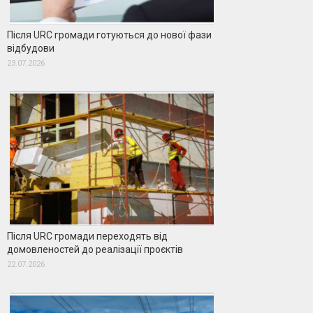
Після URC громади готуються до нової фази
відбудови
23.07.2026
Після URC громади переходять від
домовленостей до реалізації проєктів
22.07.2026