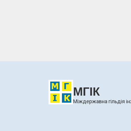
МГІК
Міждержавна гільдія ін