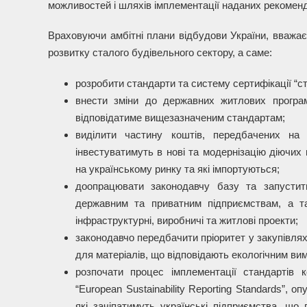
можливостей і шляхів імплементації наданих рекоменда
Враховуючи амбітні плани відбудови України, вважа
розвитку сталого будівельного сектору, а саме:
розробити стандарти та систему сертифікації “с
внести зміни до державних житлових програм
відповідатиме вищезазначеним стандартам;
виділити частину коштів, передбачених на в
інвестуватимуть в нові та модернізацію діючих
на українському ринку та які імпортуються;
доопрацювати законодавчу базу та запустити
державним та приватним підприємствам, а та
інфраструктурні, виробничі та житлові проекти;
законодавчо передбачити пріоритет у закупівлях
для матеріалів, що відповідають екологічним ви
розпочати процес імплементації стандартів к
“European Sustainability Reporting Standards”, 
які зачіпатимуть українські підприємства, щ