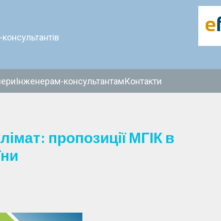
-консультантів
нери
Інженерам-консультантам
Контакти
лімат: пропозиції МГІК в
їни