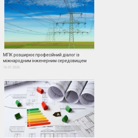
МГІК розширює професійний діалог із
міжнародним інженерним середовищем
16.07.2026