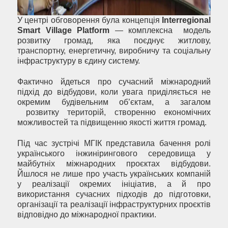
У центрі обговорення була концепція
Interregional
Smart Village Platform
— комплексна модель
розвитку громад, яка поєднує житлову,
транспортну, енергетичну, виробничу та соціальну
інфраструктуру в єдину систему.
Фактично йдеться про сучасний міжнародний
підхід до відбудови, коли увага приділяється не
окремим будівельним об’єктам, а загалом
розвитку територій, створенню економічних
можливостей та підвищенню якості життя громад.
Під час зустрічі МГІК представила бачення ролі
українського інжинірингового середовища у
майбутніх міжнародних проєктах відбудови.
Йшлося не лише про участь українських компаній
у реалізації окремих ініціатив, а й про
використання сучасних підходів до підготовки,
організації та реалізації інфраструктурних проєктів
відповідно до міжнародної практики.