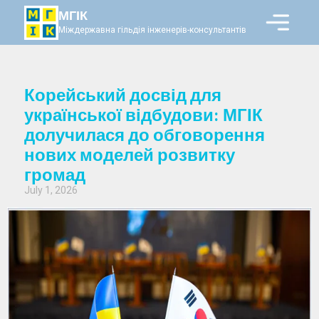
МГІК
Міждержавна гільдія інженерів-консультантів
Корейський досвід для
української відбудови: МГІК
долучилася до обговорення
нових моделей розвитку
громад
July 1, 2026