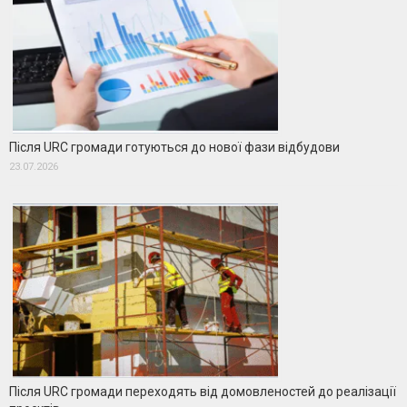
Після URC громади готуються до нової фази відбудови
23.07.2026
Після URC громади переходять від домовленостей до реалізації