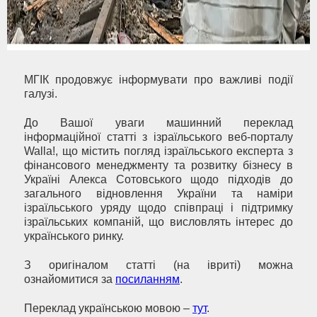
МГІК продовжує інформувати про важливі події
галузі.
До Вашої уваги машинний переклад
інформаційної статті з ізраїльського веб-порталу
Walla!, що містить погляд ізраїльського експерта з
фінансового менеджменту та розвитку бізнесу в
Україні Алекса Сотовського щодо підходів до
загального відновлення України та наміри
ізраїльського уряду щодо співпраці і підтримку
ізраїльських компаній, що висловлять інтерес до
українського ринку.
З оригіналом статті (на івриті) можна
ознайомитися за
посиланням
.
Переклад українською мовою –
тут
.