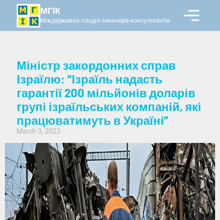
МГІК
Міждержавна гільдія інженерів-консультантів
Міністр закордонних справ
Ізраїлю: “Ізраїль надасть
гарантії 200 мільйонів доларів
групі ізраїльських компаній, які
працюватимуть в Україні”
March 3, 2023