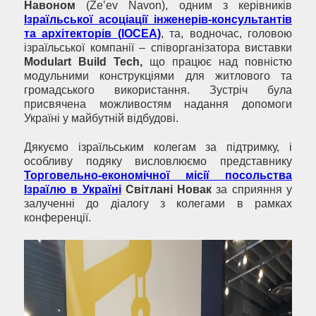
Навоном
(Ze’ev Navon), одним з керівників
Ізраїльської асоціації інженерів-консультантів
та архітекторів (
IOCEA
)
, та, водночас, головою
ізраїльської компанії – співорганізатора виставки
Modulart
Build
Tech
,
що працює над повністю
модульними конструкціями для житлового та
громадського використання. Зустріч була
присвячена можливостям надання допомоги
Україні у майбутній відбудові.
Дякуємо ізраїльським колегам за підтримку, і
особливу подяку висловлюємо представнику
Торговельно-економічної місії посольства
Ізраїлю в Україні
Світлані Новак
за сприяння у
залученні до діалогу з колегами в рамках
конференції.