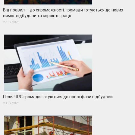
Від правил — до спроможності: громади готуються до нових
вимог відбудови та євроінтеграції
27.07.2026
Після URC громади готуються до нової фази відбудови
23.07.2026