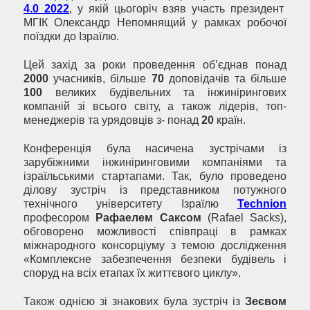
4.0 2022
, у якій цьогоріч взяв участь президент
МГІК Олександр Непомнящий у рамках робочої
поїздки до Ізраїлю.
Цей захід за роки проведення об’єднав понад
2000
учасників, більше
70
доповідачів та більше
100
великих будівельних та інжинірингових
компаній зі всього світу, а також лідерів, топ-
менеджерів та урядовців з- понад
20
країн.
Конференція була насичена зустрічами із
зарубіжними інжиніринговими компаніями та
ізраїльськими стартапами. Так, було проведено
ділову зустріч із представником потужного
технічного університету Ізраїлю
Technion
професором
Рафаелем Саксом
(Rafael Sacks),
обговорено можливості співпраці в рамках
міжнародного консорціуму з темою дослідження
«Комплексне забезпечення безпеки будівель і
споруд на всіх етапах їх життєвого циклу».
Також однією зі знакових була зустріч із
Зеєвом