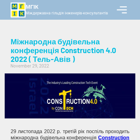
МГІК
Міждержавна гільдія інженерів-консультантів
Міжнародна будівельна
конференція Construction 4.0
2022 ( Тель-Авів )
November 29, 2022
29 листопада 2022 р. третій рік поспіль проходить
міжнародна будівельна конференція
Construction