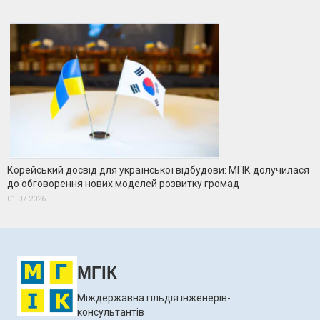
Корейський досвід для української відбудови: МГІК долучилася
до обговорення нових моделей розвитку громад
01.07.2026
МГІК
Міждержавна гільдія інженерів-
консультантів