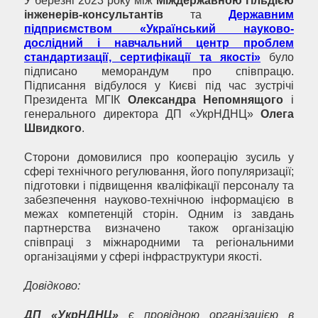
У березні 2023 року між
Міждержавною гільдією
інженерів-консультантів
та
Державним
підприємством «Український науково-
дослідний і навчальний центр проблем
стандартизації, сертифікації та якості»
було
підписано меморандум про співпрацю.
Підписання відбулося у Києві під час зустрічі
Президента МГІК
Олександра Непомнящого
і
генерального директора ДП «УкрНДНЦ»
Олега
Швидкого
.
Сторони домовилися про кооперацію зусиль у
сфері технічного регулювання, його популяризації;
підготовки і підвищення кваліфікації персоналу та
забезпечення науково-технічною інформацією в
межах компетенцій сторін. Одним із завдань
партнерства визначено також організацію
співпраці з міжнародними та регіональними
організаціями у сфері інфраструктури якості.
Довідково:
ДП «УкрНДНЦ»
є провідною організацією в