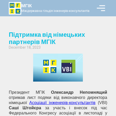
МГІК
Міждержавна гільдія інженерів-консультантів
Підтримка від німецьких
партнерів МГІК
December 18, 2023
Президент МГІК
Олександр Непомнящий
отримав лист подяки від виконавчого директора
німецької
Асоціації інженерів-консультантів
(VBI)
Саші Штойєра
за участь і внесок під час
Федерального Конгресу асоціації в листопаді у