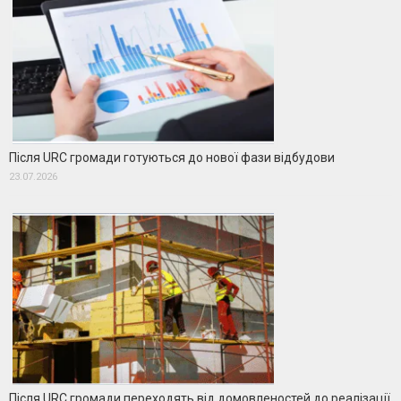
Після URC громади готуються до нової фази відбудови
23.07.2026
Після URC громади переходять від домовленостей до реалізації