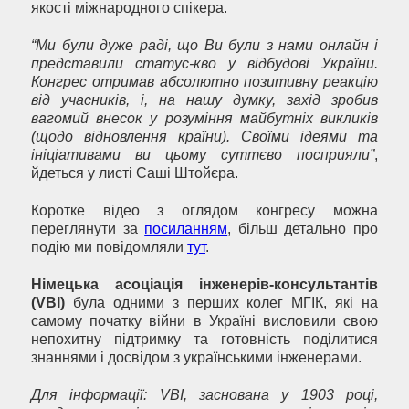
якості міжнародного спікера.
“Ми були дуже раді, що Ви були з нами онлайн і
представили статус-кво у відбудові України.
Конгрес отримав абсолютно позитивну реакцію
від учасників, і, на нашу думку, захід зробив
вагомий внесок у розуміння майбутніх викликів
(щодо відновлення країни). Своїми ідеями та
ініціативами ви цьому суттєво посприяли”
,
йдеться у листі Саші Штойєра.
Коротке відео з оглядом конгресу можна
переглянути за
посиланням
, більш детально про
подію ми повідомляли
тут
.
Німецька асоціація інженерів-консультантів
(VBI)
була одними з перших колег МГІК, які на
самому початку війни в Україні висловили свою
непохитну підтримку та готовність поділитися
знаннями і досвідом з українськими інженерами.
Для інформації: VBI, заснована у 1903 році,