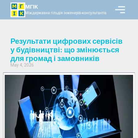
МГІК
Міждержавна гільдія інженерів-консультантів
Результати цифрових сервісів
у будівництві: що змінюється
для громад і замовників
May 4, 2026