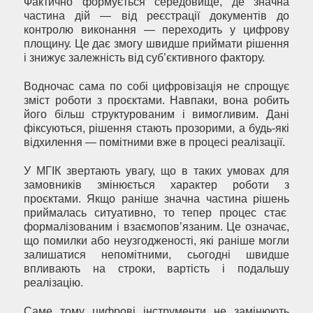
Фактично формується середовище, де значна
частина дій — від реєстрації документів до
контролю виконання — переходить у цифрову
площину. Це дає змогу швидше приймати рішення
і знижує залежність від суб’єктивного фактору.
Водночас сама по собі цифровізація не спрощує
зміст роботи з проєктами. Навпаки, вона робить
його більш структурованим і вимогливим. Дані
фіксуються, рішення стають прозорими, а будь-які
відхилення — помітними вже в процесі реалізації.
У МГІК звертають увагу, що в таких умовах для
замовників змінюється характер роботи з
проєктами. Якщо раніше значна частина рішень
приймалась ситуативно, то тепер процес стає
формалізованим і взаємопов’язаним. Це означає,
що помилки або неузгодженості, які раніше могли
залишатися непомітними, сьогодні швидше
впливають на строки, вартість і подальшу
реалізацію.
Саме тому цифрові інструменти не замінюють