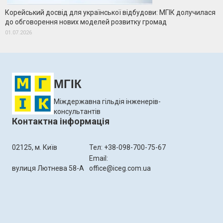
Корейський досвід для української відбудови: МГІК долучилася
до обговорення нових моделей розвитку громад
01.07.2026
МГІК
Міждержавна гільдія інженерів-
консультантів
Контактна інформація
02125, м. Київ
Тел: +38-098-700-75-67
Email:
вулиця Лютнева 58-А
office@iceg.com.ua