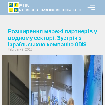
МГІК
Міждержавна гільдія інженерів-консультантів
Розширення мережі партнерів у
водному секторі. Зустріч з
ізраїльською компанію ODIS
February 9, 2023