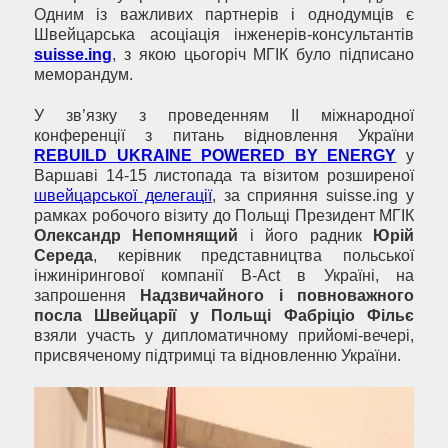
Одним із важливих партнерів і однодумців є
Швейцарська асоціація інженерів-консультантів
suisse
.
ing
, з якою цьогоріч МГІК було підписано
меморандум.
У зв’язку з проведенням ІІ міжнародної
конференції з питань відновлення України
REBUILD
UKRAINE
POWERED
BY
ENERGY
у
Варшаві 14-15 листопада та візитом розширеної
швейцарської делегації
, за сприяння suisse.ing у
рамках робочого візиту до Польщі Президент МГІК
Олександр Непомнящий
і його радник
Юрій
Середа
, керівник представництва польської
інжинірингової компанії B-Act в Україні, на
запрошення
Надзвичайного і повноважного
посла Швейцарії у Польщі Фабріціо Фільє
взяли участь у дипломатичному прийомі-вечері,
присвяченому підтримці та відновленню України.