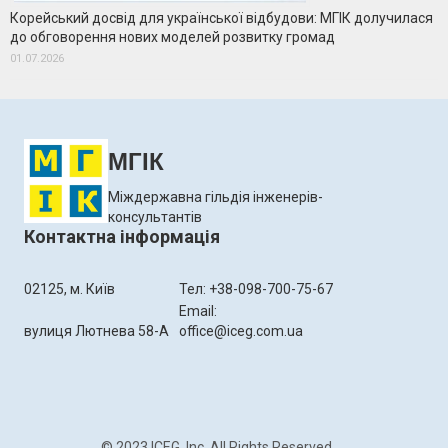
Корейський досвід для української відбудови: МГІК долучилася
до обговорення нових моделей розвитку громад
01.07.2026
МГІК
Міждержавна гільдія інженерів-
консультантів
Контактна інформація
02125, м. Київ
Тел: +38-098-700-75-67
Email:
вулиця Лютнева 58-А
office@iceg.com.ua
© 2023 ICEG, Inc. All Rights Reserved