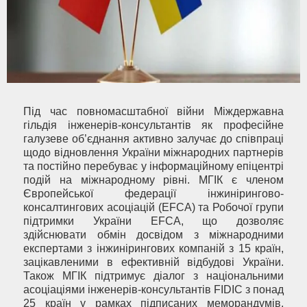
Під час повномасштабної війни Міждержавна
гільдія інженерів-консультантів як професійне
галузеве об’єднання активно залучає до співпраці
щодо відновлення України міжнародних партнерів
та постійно перебуває у інформаційному епіцентрі
подій на міжнародному рівні. МГІК є членом
Європейської федерації інжинірингово-
консалтингових асоціацій (EFCA) та Робочої групи
підтримки України EFCA, що дозволяє
здійснювати обмін досвідом з міжнародними
експертами з інжинірингових компаній з 15 країн,
зацікавленими в ефективній відбудові України.
Також МГІК підтримує діалог з національними
асоціаціями інженерів-консультантів FIDIC з понад
25 країн у рамках підписаних меморандумів.