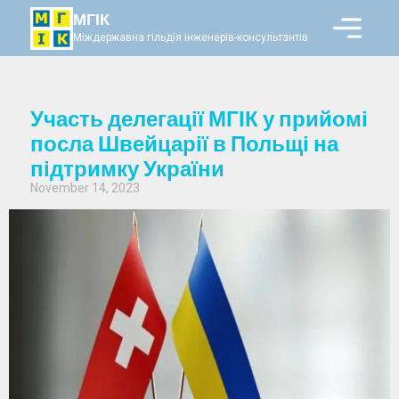
МГІК
Міждержавна гільдія інженерів-консультантів
Участь делегації МГІК у прийомі
посла Швейцарії в Польщі на
підтримку України
November 14, 2023