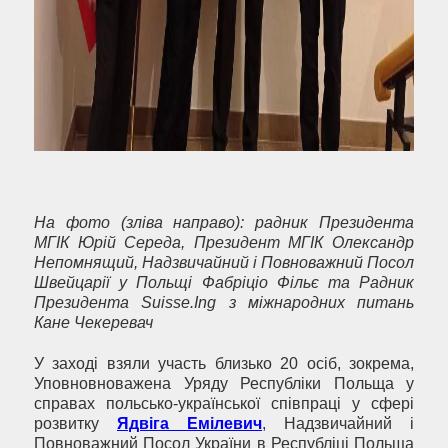
На фото (зліва направо): радник Президента
МГІК Юрій Середа, Президент МГІК Олександр
Непомнящий, Надзвичайний і Повноважний Посол
Швейцарії у Польщі Фабріціо Фільє та Радник
Президента
Suisse
.
Ing
з міжнародних питань
Кане Чекеревач
У заході взяли участь близько 20 осіб, зокрема,
Уповновноважена Уряду Республіки Польща у
справах польсько-української співпраці у сфері
розвитку
Ядвіга Емілевич
, Надзвичайний і
Повноважний Посол України в Республіці Польща