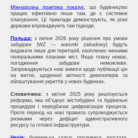
Міжнародна практика показує
, що будівництво
працює ефективно лише там, де є системне
планування. Ці приклади демонструють, як різні
держави впроваджують такі підходи.
Польща:
з липня 2026 року рішення про умови
забудови (WZ —
warunki zabudowy
) будуть
видавати лише для територій, охоплених чинними
генеральними планами міст. Якщо плану немає,
погодження забудови неможливе.
Запроваджуються нові вимоги щодо публікації цін
на житло, щоденної звітності девелоперів та
облаштування укриттів у нових будинках.
Словаччина:
з квітня 2025 року реалізується
реформа, яка об’єднує містобудівні та будівельні
процедури і передбачає цифровізацію процесів.
Проте перехід на нові правила супроводжується
ризиками через дефіцит адміністративного
ресурсу та готової інфраструктури.
Чехія:
будівельна галузь продовжує зростати,