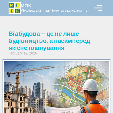
МГІК
Міждержавна гільдія інженерів-консультантів
Відбудова — це не лише
будівництво, а насамперед
якісне планування
February 12, 2026