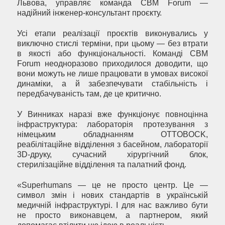
Львова, управляє команда CBM Forum —
надійний інженер-консультант проєкту.
Усі етапи реалізації проєктів виконувались у
виключно стислі терміни, при цьому — без втрати
в якості або функціональності. Команді CBM
Forum неодноразово приходилося доводити, що
вони можуть не лише працювати в умовах високої
динаміки, а й забезпечувати стабільність і
передбачуваність там, де це критично.
У Винниках наразі вже функціонує повноцінна
інфраструктура: лабораторія протезування з
німецьким обладнанням OTTOBOCK,
реабілітаційне відділення з басейном, лабораторії
3D-друку, сучасний хірургічний блок,
стерилізаційне відділення та палатний фонд.
«Superhumans — це не просто центр. Це —
символ змін і нових стандартів в українській
медичній інфраструктурі. І для нас важливо бути
не просто виконавцем, а партнером, який