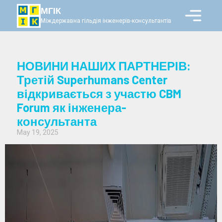
МГІК
Міждержавна гільдія інженерів-консультантів
НОВИНИ НАШИХ ПАРТНЕРІВ:
Третій Superhumans Center
відкривається з участю CBM
Forum як інженера-
консультанта
May 19, 2025