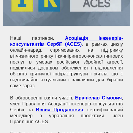
Наші партнери,
Асоціація інженерів-
консультантів Сербії (ACES)
, в рамках циклу
онлайн-нарад, спрямованих на підтримку
вітчизняного ринку інжинірингово-консалтингових
послуг в умовах російської збройної агресії,
поділилися досвідом обстеження і відновлення
об’єктів критичної інфраструктури і житла, що є
надзвичайно актуальним і важливим для України
саме зараз.
В обговоренні взяли участь
Браніслав Сімович
,
член Правління Асоціації інженерів-консультантів
Сербії, та
Весна Проданович
, сертифікований
менеджер з управління проектами, член
Правління ACES.