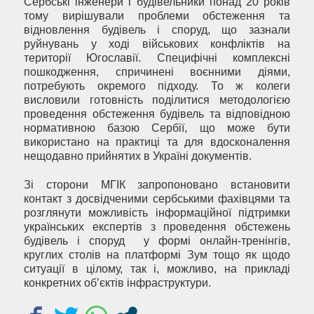
Сербські інженери і будівельники понад 20 років
тому вирішували проблеми обстеження та
відновлення будівель і споруд, що зазнали
руйнувань у ході військових конфліктів на
території Югославії. Специфічні комплексні
пошкодження, спричинені воєнними діями,
потребують окремого підходу. То ж колеги
висловили готовність поділитися методологією
проведення обстеження будівель та відповідною
нормативною базою Сербії, що може бути
використано на практиці та для вдосконалення
нещодавно прийнятих в Україні документів.
Зі сторони МГІК запропоновано встановити
контакт з досвідченими сербськими фахівцями та
розглянути можливість інформаційної підтримки
українських експертів з проведення обстежень
будівель і споруд у формі онлайн-тренінгів,
круглих столів на платформі Зум тощо як щодо
ситуації в цілому, так і, можливо, на прикладі
конкретних об’єктів інфраструктури.