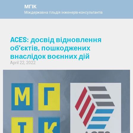
МГІК
Міждержавна гільдія інженерів-консультантів
ACES: досвід відновлення
об’єктів, пошкоджених
внаслідок воєнних дій
April 22, 2022