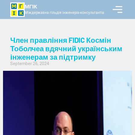
МГІК
Міждержавна гільдія інженерів-консультантів
Член правління FIDIC Космін
Тоболчеа вдячний українським
інженерам за підтримку
September 26, 2024