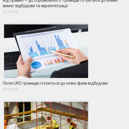
Від правил — до спроможності: громади готуються до нових
вимог відбудови та євроінтеграції
27.07.2026
Після URC громади готуються до нової фази відбудови
23.07.2026