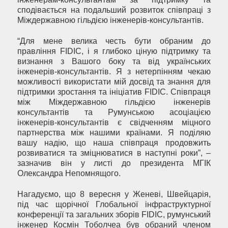
сподівається на подальший розвиток співпраці з
Міждержавною гільдією інженерів-консультантів.
“Для мене велика честь бути обраним до
правління FIDIC, і я глибоко ціную підтримку та
визнання з Вашого боку та від українських
інженерів-консультантів. Я з нетерпінням чекаю
можливості використати мій досвід та знання для
підтримки зростання та ініціатив FIDIC. Співпраця
між Міждержавною гільдією інженерів
консультантів та Румунською асоціацією
інженерів-консультантів є свідченням міцного
партнерства між нашими країнами. Я поділяю
вашу надію, що наша співпраця продовжить
розвиватися та зміцнюватися в наступні роки”, –
зазначив він у листі до президента МГІК
Олександра Непомнящого.
Нагадуємо, що 8 вересня у Женеві, Швейцарія,
під час щорічної Глобальної інфраструктурної
конференції та загальних зборів FIDIC, румунський
інженер Космін Тоболчеа був обраний членом