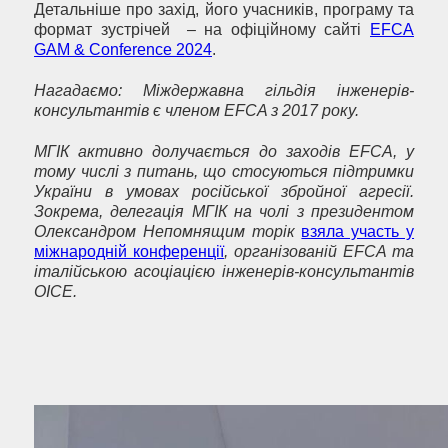
Детальніше про захід, його учасників, програму та
формат зустрічей – на офіційному сайті
EFCA
GAM & Conference 2024
.
Нагадаємо: Міждержавна гільдія інженерів-
консультантів є членом
EFCA
з 2017 року.
МГІК активно долучається до заходів
EFCA
, у
тому числі з питань, що стосуються підтримки
України в умовах
російської збройної агресії.
Зокрема, делегація МГІК на чолі з
п
резидентом
Олександром Непомнящим торік
взяла участь у
міжнародній конференції
, організованій
EFCA
та
італійською асоціацією інженерів-консультантів
ОІСЕ.