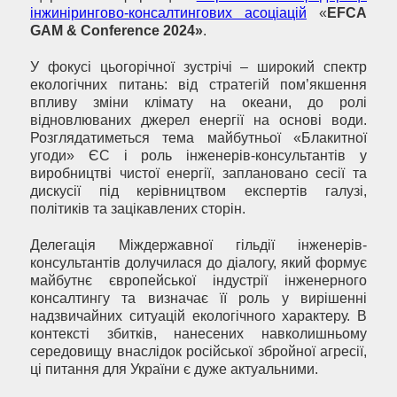
інжинірингово-консалтингових асоціацій
«
EFCA
GAM & Conference 2024»
.
У фокусі цьогорічної зустрічі – широкий спектр
екологічних питань: від стратегій пом’якшення
впливу зміни клімату на океани, до ролі
відновлюваних джерел енергії на основі води.
Розглядатиметься тема майбутньої «Блакитної
угоди» ЄС і роль інженерів-консультантів у
виробництві чистої енергії, заплановано сесії та
дискусії під керівництвом експертів галузі,
політиків та зацікавлених сторін.
Делегація Міждержавної гільдії інженерів-
консультантів долучилася до діалогу, який формує
майбутнє європейської індустрії інженерного
консалтингу та визначає її роль у вирішенні
надзвичайних ситуацій екологічного характеру. В
контексті збитків, нанесених навколишньому
середовищу внаслідок російської збройної агресії,
ці питання для України є дуже актуальними.