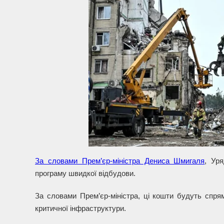
За словами Прем’єр-міністра Дениса Шмигаля
, Ур
програму швидкої відбудови.
За словами Прем’єр-міністра, ці кошти будуть спрямо
критичної інфраструктури.