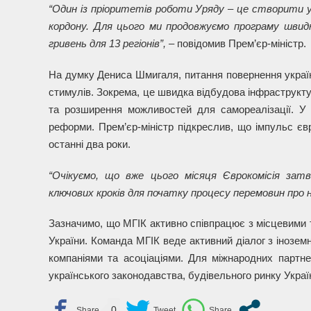
“Один із пріоритетів роботи Уряду – це створити ум
кордону. Для цього ми продовжуємо програму швидко
гривень для 13 регіонів”, –
повідомив Прем’єр-міністр.
На думку Дениса Шмигаля, питання повернення українц
стимулів. Зокрема, це швидка відбудова інфраструкту
та розширення можливостей для самореалізації. У 
реформи. Прем’єр-міністр підкреслив, що імпульс євр
останні два роки.
“Очікуємо, що вже цього місяця Єврокомісія зат
ключових кроків для початку процесу перемовин про
Зазначимо, що МГІК активно співпрацює з місцевими 
України. Команда МГІК веде активний діалог з інозем
компаніями та асоціаціями. Для міжнародних партне
українського законодавства, будівельного ринку Україн
0