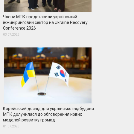
Члени МГІК представили український
інжиніринговий сектор на Ukraine Recovery
Conference 2026
03.07.2026
Корейський досвід для української відбудови:
МГІК долучилася до обговорення нових
моделей розвитку громад
01.07.2026