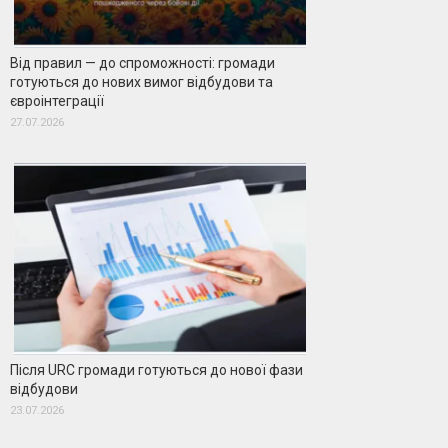
Від правил — до спроможності: громади
готуються до нових вимог відбудови та
євроінтеграції
27.07.2026
Після URC громади готуються до нової фази
відбудови
23.07.2026