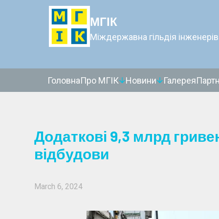
МГІК
Міждержавна гільдія інженерів
Головна
Про МГІК
Новини
Галерея
Парт
Додаткові 9,3 млрд гриве
відбудови
March 6, 2024