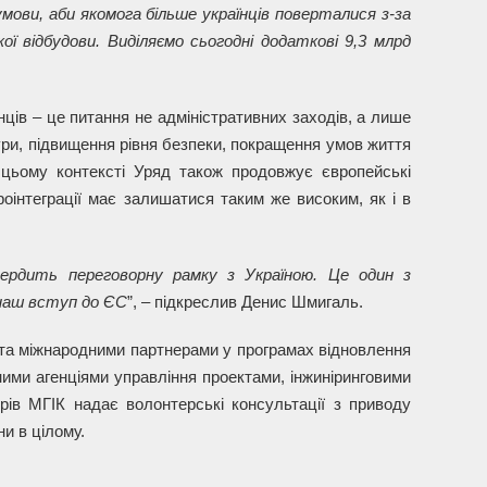
ови, аби якомога більше українців поверталися з-за
ї відбудови. Виділяємо сьогодні додаткові 9,3 млрд
ів – це питання не адміністративних заходів, а лише
ри, підвищення рівня безпеки, покращення умов життя
цьому контексті Уряд також продовжує європейські
оінтеграції має залишатися таким же високим, як і в
вердить переговорну рамку з Україною. Це один з
 наш вступ до ЄС
”, – підкреслив Денис Шмигаль.
та міжнародними партнерами у програмах відновлення
ними агенціями управління проектами, інжиніринговими
рів МГІК надає волонтерські консультації з приводу
и в цілому.