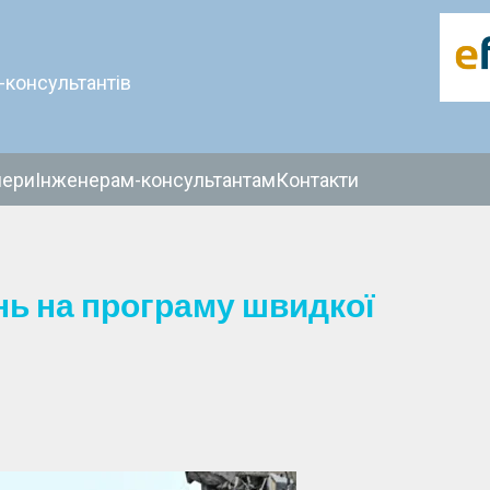
-консультантів
нери
Інженерам-консультантам
Контакти
нь на програму швидкої