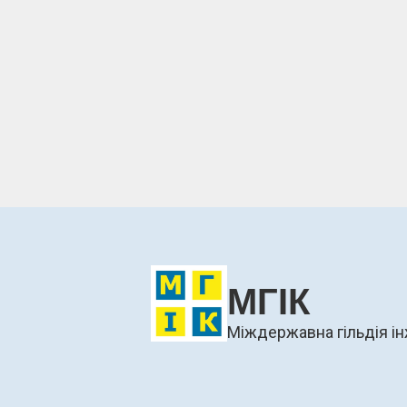
МГІК
Міждержавна гільдія ін