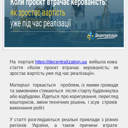
На порталі
https://decentralization.ua
вийшла нова
стаття «Коли проєкт втрачає керованість: як
зростає вартість уже під час реалізації».
Матеріал торкається проблем, із якими громади
та замовники стикаються після старту будівництва
або відбудови. Йдеться про коригування, перегляд
кошторисів, зміни технічних рішень і зсув строків
виконання робіт.
У статті розглядаються реальні приклади з різних
регіонів України, а також причини втрати