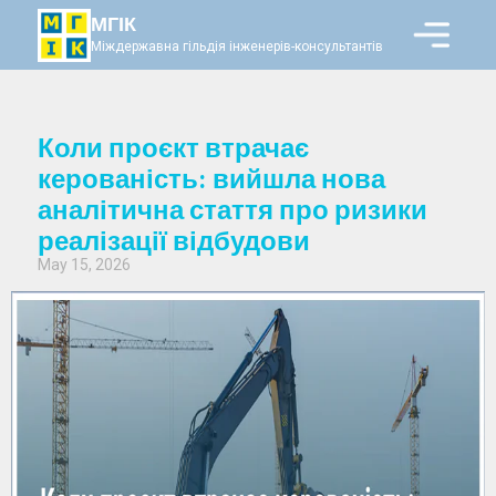
МГІК
Міждержавна гільдія інженерів-консультантів
Коли проєкт втрачає
керованість: вийшла нова
аналітична стаття про ризики
реалізації відбудови
May 15, 2026