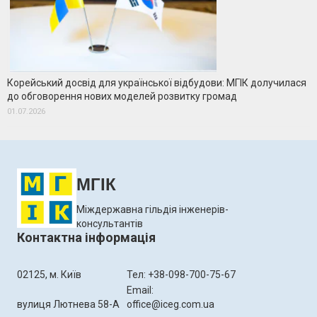
Корейський досвід для української відбудови: МГІК долучилася
до обговорення нових моделей розвитку громад
01.07.2026
МГІК
Міждержавна гільдія інженерів-
консультантів
Контактна інформація
02125, м. Київ
Тел: +38-098-700-75-67
Email:
вулиця Лютнева 58-А
office@iceg.com.ua