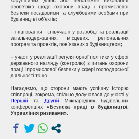
корупційних діянь або неналежне виконання
обов’язків щодо охорони праці і промислової
безпеки посадовими та службовими особами при
будівництві об’єктів;
– ініціювання і співучасті у розробці та реалізації
загальнодержавних, місцевих, регіональних
програм та проектів, пов’язаних з будівництвом;
– участі у реалізації регуляторної політики у сфері
державного нагляду (контролю) з питань охорони
праці і промислової безпеки у сфері господарської
діяльності тощо.
Нагадаємо, що сторони мають успішну історію
співпраці, зокрема, спільно долучалася до участі у
Першій
та
Другій
Міжнародних будівельних
конференціях
«Безпека праці в будівництві.
Управління ризиками»
.