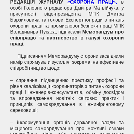
РЕДАКЦІЯ ЖУРНАЛУ
«ОХОРОНА ПРАЦІ»,
в
особі Головного редактора Дмитра Матвійчука, у
присутності віце-президента МГІК Дмитра
Барзиловича та голови Експертної ради з питань
охорони праці та промислової безпеки праці МГІК
Володимира Пукаса, підписали
Меморандум про
співпрацю та партнерство в галузі охорони
праці
.
Підписанням Меморандуму сторони засвідчили
намір спрямувати зусилля, зокрема, на ефективне
співробітництво щодо:
– сприяння підвищенню престижу професії та
рівня кваліфікації координаторів з питань охорони
праці і інженерів-консультантів, обміну досвідом
та впровадження новітніх світових практик і
принципів самоврядування в інжиніринговому
середовищі;
– інформування органів державної влади та
місцевого самоврядування про можливі ознаки