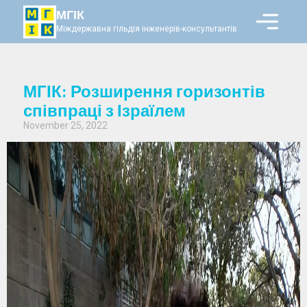
МГІК
Міждержавна гільдія інженерів-консультантів
МГІК: Розширення горизонтів
співпраці з Ізраїлем
November 25, 2022