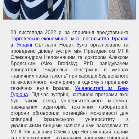
23 листопада 2022 р. за сприяння представника
Торговельно-економічної місії посольства Ізраїлю
в Україні
Світлани Новак було організовано та
проведено ділову зустріч між Президентом МГІК
Олександром Непомнящим та доктором Алексом
Бродським (Alex Brodsky), PhD, завідувачем
лабораторії “Будівельні конструкції в умовах
граничних навантажень” при кафедрі будівельного
та екологічного інжинірингу в одному з провідних
технічних вузів Ізраїлю,
Університеті ім. Бен-
Гуріона
. Під час зустрічі, частиною програми якої
був також огляд університетського містечка,
навчальних аудиторій, технічних лабораторій,
сторони обговорили потенційні можливості для
співпраці ізраїльського університету з
українськими вищими навчальними закладами та
МГІК. Як зазначив Олександр Непомнящий, одним
із перспективних і актуальних напрямів співпраці