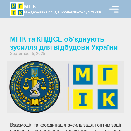
МГІК
Міждержавна гільдія інженерів-консультантів
МГІК та КНДІСЕ об’єднують
зусилля для відбудови України
September 5, 2025
Взаємодія та координація зусиль задля оптимізації
процесів управління проектами на засадах