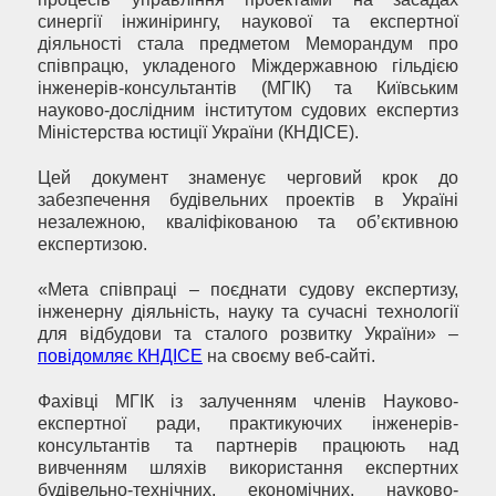
синергії інжинірингу, наукової та експертної
діяльності стала предметом Меморандум про
співпрацю, укладеного Міждержавною гільдією
інженерів-консультантів (МГІК) та Київським
науково-дослідним інститутом судових експертиз
Міністерства юстиції України (КНДІСЕ).
Цей документ знаменує черговий крок до
забезпечення будівельних проектів в Україні
незалежною, кваліфікованою та об’єктивною
експертизою.
«Мета співпраці – поєднати судову експертизу,
інженерну діяльність, науку та сучасні технології
для відбудови та сталого розвитку України» –
повідомляє КНДІСЕ
на своєму веб-сайті.
Фахівці МГІК із залученням членів Науково-
експертної ради, практикуючих інженерів-
консультантів та партнерів працюють над
вивченням шляхів використання експертних
будівельно-технічних, економічних, науково-