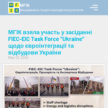
МГІК
Міждержавна гільдія інженерів-консультантів
МГІК взяла участь у засіданні
FIEC-EIC Task Force “Ukraine”
щодо євроінтеграції та
відбудови України
May 22, 2026