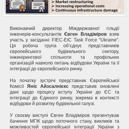
Виконавчий директор Міждержавної гільдії
інженерів-консультантів
Євген Владіміров
взяв
участь у засіданні FIEC-EIC Task Force “Ukraine”.
Ця робоча група об’єднує представників
європейського будівельного сектору,
інжинірингової спільноти та профільних
організацій навколо питань відбудови України та її
інтеграції до європейського ринку.
На початку зустрічі представник Європейської
Комісії
Яніс Айзсалнієкс
представив оновлені
дані щодо процесу вступу України до ЄС та
інтеграції до Єдиного ринку, зокрема в контексті
відбудови й розвитку будівельної галузі.
У своєму виступі Євген Владіміров презентував
бачення МГІК щодо поточного стану, викликів та
можливостей європейської інтеграції України з