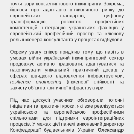
точки зору консалтингового інжинірингу. Зокрема,
йшлося про адаптацію вітчизняного ринку до
європейських стандартів, цифрову
трансформацію, розвиток професійних
компетенцій, інтеграцію українських фахівців у
європейський професійний простір та ключову
роль інженера-консультанта у процесах відбудови.
Окрему увагу спікер приділив тому, що навіть в
умовах війни український інжиніринговий сектор
продовжує активно працювати, адаптуватися та
накопичувати унікальний практичний досвід у
сферах швидкого відновлення інфраструктури,
resilience engineering
(інженерії стійкості) та
захисту об’єктів критичної інфраструктури.
Під час дискусії учасники обговорили поточні
ініціативи та практичні кроки, які вже реалізуються
українською та європейською професійними
спільнотами для підтримки євроінтеграційних
процесів. У межах цієї панелі виконавчий директор
Конфедерації будівельників України
Олександр