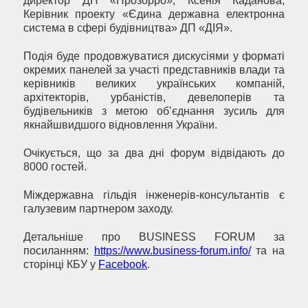
директор ДП «Прозорро», Ксенія Каданова,
Керівник проекту «Єдина державна електронна
система в сфері будівництва» ДП «ДІЯ».
Подія буде продовжуватися дискусіями у форматі
окремих панелей за участі представників влади та
керівників великих українських компаній,
архітекторів, урбаністів, девелоперів та
будівельників з метою об’єднання зусиль для
якнайшвидшого відновлення України.
Очікується, що за два дні форум відвідають до
8000 гостей.
Міждержавна гільдія інженерів-консультантів є
галузевим партнером заходу.
Детальніше про BUSINESS FORUM за
посиланням:
https://www.business-forum.info/
та на
сторінці КБУ у
Facebook
.