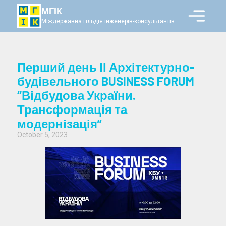
МГІК
Міждержавна гільдія інженерів-консультантів
Перший день ІІ Архітектурно-
будівельного BUSINESS FORUM
“Відбудова України.
Трансформація та
модернізація”
October 5, 2023