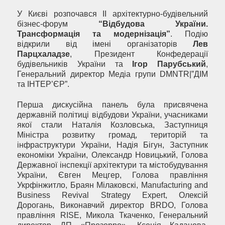
У Києві розпочався ІІ архітектурно-будівельний
бізнес-форум
“
Відбудова
України
.
Трансформація та модернізація”
. Подію
відкрили від імені організаторів
Лев
Парцхаладзе
, Президент Конфедерації
будівельників України та
Ігор Парубський
,
Генеральний директор Медіа групи DMNTR|”ДІМ
та ІНТЕР’ЄР”.
Перша дискусійна панель була присвячена
державній політиці відбудови України, учасниками
якої стали Наталія Козловська, Заступниця
Міністра розвитку громад, територій та
інфраструктури України, Надія Бігун, Заступник
економіки України, Олександр Новицький, Голова
Державної інспекції архітектури та містобудування
України, Євген Мецгер, Голова правління
Укрфінжитло, Браян Мілаковскі, Manufacturing and
Business Revival Strategy Expert, Олексій
Дорогань, Виконавчий директор BRDO, Голова
правління RISE, Микола Ткаченко, Генеральний