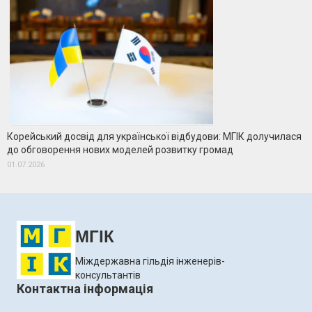
Корейський досвід для української відбудови: МГІК долучилася
до обговорення нових моделей розвитку громад
01.07.2026
МГІК
Міждержавна гільдія інженерів-
консультантів
Контактна інформація