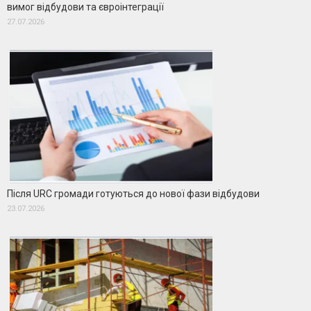
вимог відбудови та євроінтеграції
27.07.2026
Після URC громади готуються до нової фази відбудови
23.07.2026