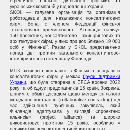
ефективної спільної діяльності фінських та
українських компаній у відновленні України.
SKOL — галузева організація та організація
роботодавців для незалежних консалтингових
фірм. Вона є членом Федерації фінської
технологічної промисловості. Асоціація налічує
150 проектних, консалтингово- інжинірингових та
архітектурних фірм, у яких працює близько 19 000
осіб у Фінляндії. Разом у SKOL представлено
понад дві третини загального консалтингово-
інжинірингового потенціалу Фінляндії.
МГІК активно співпрацює з Фінською асоціацією
консалтингових фірм у межах
Групи підтримки
України
, що була створена в EFCA восени 2022
року та об’єднує представників 15 країн. Зокрема,
цінним є обмін досвідом щодо методу спільного
укладання контрактів (collaborative contracting) під
час здійснення публічних закупівель, який
Фінляндія адаптувала у вигляді «проектних
альянсів» (project alliance) та широко
використовує протягом 15 років, особливо у
великих будівельних інвестиційних проектах.