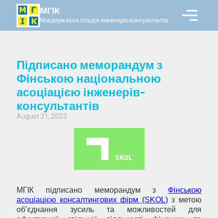
МГІК
Міждержавна гільдія інженерів-консультантів
Підписано меморандум з
Фінською національною
асоціацією інженерів-
консультантів
August 21, 2023
МГІК підписано меморандум з
Фінською
асоціацією консалтингових фірм (SKOL)
з метою
об’єднання зусиль та можливостей для