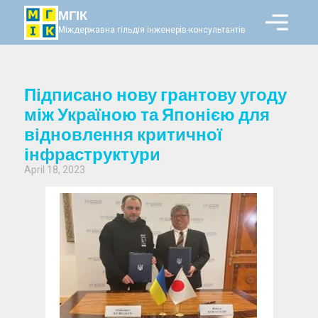
МГІК
Міждержавна гільдія інженерів-консультантів
Підписано нову грантову угоду
між Україною та Японією для
відновлення критичної
інфраструктури
April 18, 2023