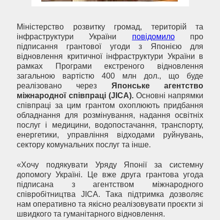
Міністерство розвитку громад, територій та
інфраструктури України
повідомило
про
підписання грантової угоди з Японією для
відновлення критичної інфраструктури України в
рамках Програми екстреного відновлення
загальною вартістю 400 млн дол., що буде
реалізовано через
Японське агентство
міжнародної співпраці (
JICA
).
Основні напрямки
співпраці за цим грантом охоплюють придбання
обладнання для розмінування, надання освітніх
послуг і медицини, водопостачання, транспорту,
енергетики, управління відходами руйнувань,
сектору комунальних послуг та інше.
«Хочу подякувати Уряду Японії за системну
допомогу Україні. Це вже друга грантова угода
підписана з агентством міжнародного
співробітництва JICA. Така підтримка дозволяє
нам оперативно та якісно реалізовувати проєкти зі
швидкого та гуманітарного відновлення.