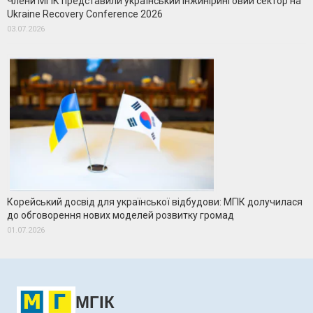
Члени МГІК представили український інжиніринговий сектор на
Ukraine Recovery Conference 2026
03.07.2026
Корейський досвід для української відбудови: МГІК долучилася
до обговорення нових моделей розвитку громад
01.07.2026
МГІК