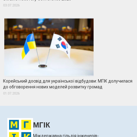
03.07.2026
Корейський досвід для української відбудови: МГІК долучилася
до обговорення нових моделей розвитку громад
01.07.2026
МГІК
Міждержавна гільдія інженерів-