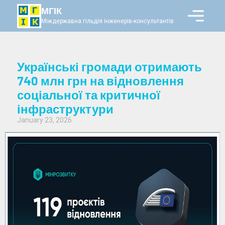
МГІК
Міждержавна гільдія інженерів-консультантів
Українські громади отримають
740 млн грн на відновлення
соціальної та критичної
інфраструктури
January 23, 2026