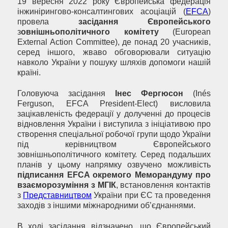
19 вересня 2022 року Європейська федерація
інжинірингово-консалтингових асоціацій (
EFCA
)
провела
засідання Європейського
з
овнішньополітичного комітету
(European
External Action Committee), де понад 20 учасників,
серед іншого, жваво обговорювали ситуацію
навколо України у пошуку шляхів допомоги нашій
країні.
Головуюча засідання
Інес Фергюсон
(Inés
Ferguson, EFCA President-Elect) висловила
зацікавленість федерації у долученні до процесів
відновлення України і виступила з ініціативою про
створення спеціальної робочої групи щодо України
під керівництвом Європейського
зовнішньополітичного комітету. Серед подальших
планів у цьому напрямку озвучено можливість
підписання EFCA окремого Меморандуму про
взаєморозуміння з МГІК
, встановлення контактів
з
Представництвом
України при ЄС та проведення
заходів з іншими міжнародними об’єднаннями.
В ході засідання відзначено, що Європейський