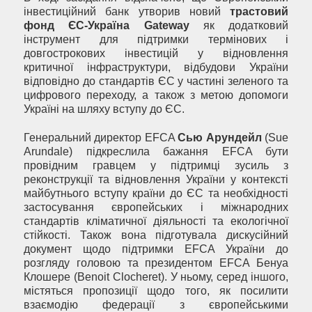
інвестиційний банк утворив новий
трастовий
фонд ЄС-Україна
Gateway
як додатковий
інструмент для підтримки термінових і
довгострокових інвестицій у відновлення
критичної інфраструктури, відбудови України
відповідно до стандартів ЄС у частині зеленого та
цифрового переходу, а також з метою допомоги
Україні на шляху вступу до ЄС.
Генеральний директор EFCA
Сью Арундейл
(Sue
Arundale) підкреслила бажання EFCA бути
провідним гравцем у підтримці зусиль з
реконструкції та відновлення України у контексті
майбутнього вступу країни до ЄС та необхідності
застосування європейських і міжнародних
стандартів кліматичної діяльності та екологічної
стійкості. Також вона підготувала дискусійний
документ щодо підтримки EFCA України до
розгляду головою та президентом EFCA Бенуа
Клошере (Benoit Clocheret). У ньому, серед іншого,
містяться пропозиції щодо того, як посилити
взаємодію федерації з європейськими