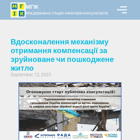
МГІК
Міждержавна гільдія інженерів-консультантів
Вдосконалення механізму
отримання компенсації за
зруйноване чи пошкоджене
житло
September 12, 2023