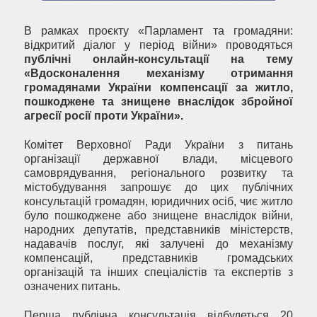
В рамках проєкту «Парламент та громадяни:
відкритий діалог у період війни» проводяться
публічні онлайн-консультації на тему
«Вдосконалення механізму отримання
громадянами України компенсації за житло,
пошкоджене та знищене внаслідок збройної
агресії росії проти України».
Комітет Верховної Ради України з питань
організації державної влади, місцевого
самоврядування, регіонального розвитку та
містобудування запрошує до цих публічних
консультацій громадян, юридичних осіб, чиє житло
було пошкоджене або знищене внаслідок війни,
народних депутатів, представників міністерств,
надавачів послуг, які залучені до механізму
компенсацій, представників громадських
організацій та інших спеціалістів та експертів з
означених питань.
Перша публічна консультація відбудеться 20