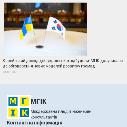
Корейський досвід для української відбудови: МГІК долучилася
до обговорення нових моделей розвитку громад
01.07.2026
МГІК
Міждержавна гільдія інженерів-
консультантів
Контактна інформація