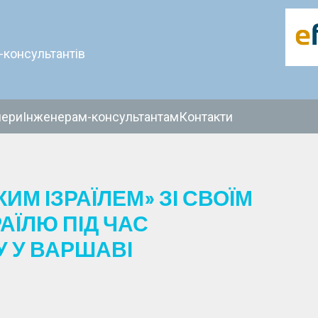
-консультантів
нери
Інженерам-консультантам
Контакти
КИМ ІЗРАЇЛЕМ» ЗІ СВОЇМ
АЇЛЮ ПІД ЧАС
У У ВАРШАВІ