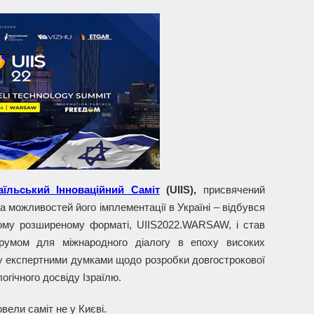
раїльський Інноваційний Саміт
(
UIIS
),
присвячений
а можливостей його імплементації в Україні – відбувся
ному розширеному форматі, UIIS2022.WARSAW, і став
форумом для міжнародного діалогу в епоху високих
ну експертними думками щодо розробки довгострокової
логічного досвіду Ізраїлю.
ровели саміт не у Києві.