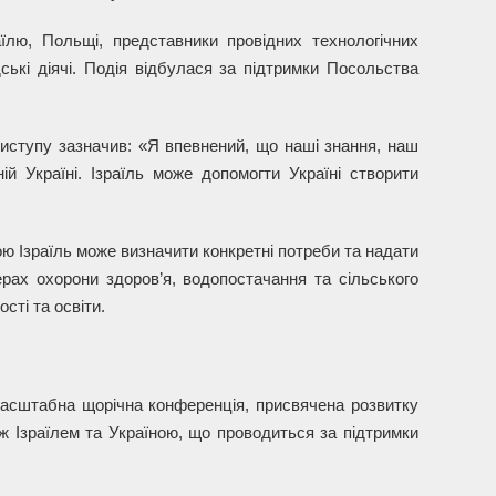
їлю, Польщі, представники провідних технологічних
ські діячі. Подія відбулася за підтримки Посольства
виступу зазначив: «Я впевнений, що наші знання, наш
ій Україні. Ізраїль може допомогти Україні створити
ою Ізраїль може визначити конкретні потреби та надати
ферах охорони здоров’я, водопостачання та сільського
сті та освіти.
асштабна щорічна конференція, присвячена розвитку
ж Ізраїлем та Україною, що проводиться за підтримки