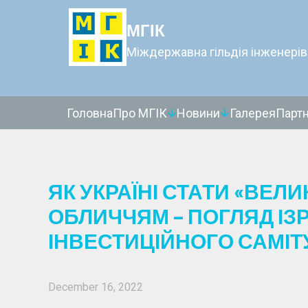
МГІК
Міждержавна гільдія інженерів
Головна
Про МГІК
Новини
Галерея
Парт
ЯК УКРАЇНІ СТАТИ «ВЕЛИ
ОБЛИЧЧЯМ – ПОГЛЯД ІЗР
ІНВЕСТИЦІЙНОГО САМІТ
December 16, 2022