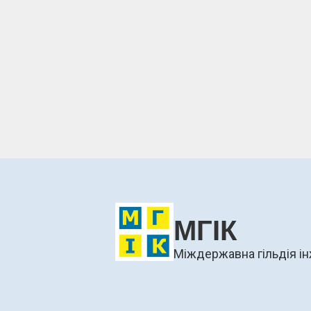
МГІК
Міждержавна гільдія ін