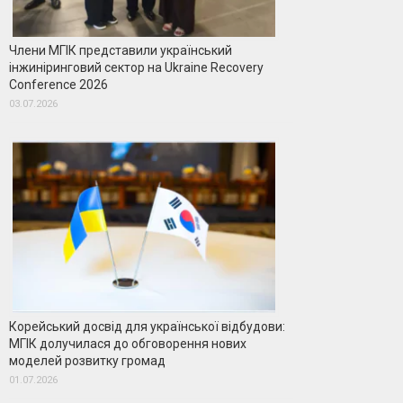
Члени МГІК представили український
інжиніринговий сектор на Ukraine Recovery
Conference 2026
03.07.2026
Корейський досвід для української відбудови:
МГІК долучилася до обговорення нових
моделей розвитку громад
01.07.2026