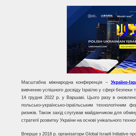
Масштабна міжнародна конференція –
Україно-Із
вивченню успішного досвіду Ізраїлю у сфері безпеки т
14 грудня 2022 р. у Варшаві. Цього разу в оновле
польсько-українсько-ізраїльським технологічним 
ризиків. Також захід слугував майданчиком для обмі
стратегії розвитку України на основі унікального техно
Вперше з 2018 р. організатори Global Israeli Initiative п