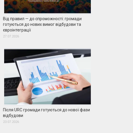
Від правил — до спроможності: громади
готуються до нових вимог відбудови та
євроінтеграції
27.07.2026
Після URC громади готуються до нової фази
відбудови
23.07.2026