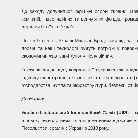
До заходу долучилися офіційні особи України, Ізра
компаній, інвестиційних та венчурних фондів, громад
держави Ізраїль в Україні.
Посол Ізраїлю в Україні Міхаель Бродський під час 
досвід та наші технології будуть потрібні у повоєнн
економічний «залізний купол» після війни».
Також він додав, що у координації з українською влад
індивідуальні ізраїльські рішення та технології в с
господарства, житла та інфраструктури, безпеки, стійко
Довідково:
Україно-Ізраїльський Інноваційний Саміт (UIIS)
– м
ділових, технологічних та дипломатичних відносин мі
Посольства Ізраїлю в Україні з 2018 року.