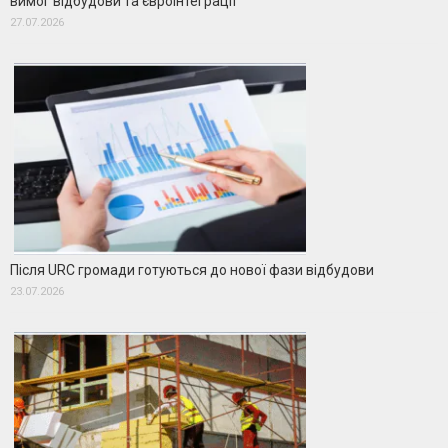
вимог відбудови та євроінтеграції
27.07.2026
Після URC громади готуються до нової фази відбудови
23.07.2026