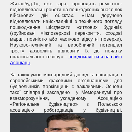
Житлобуд-1», вже зараз проводять ремонтно-
відновлювальні роботи на пошкоджених внаслідок
військових дій об’єктах. «Нам доручено
відновлювати найскладніші з технічного погляду
пошкодження шістдесяти житлових будинків
(зруйновані міжповерхові перекриття, сходові
марші, повністю або частково відсутні поверхи).
Науково-технічний та виробничий потенціал
тресту дозволить відновити їх до початку
опалювального сезону» –
повідомляється на сайті
Асоціації
.
За таких умов міжнародний досвід та співпраця з
європейськими фаховими об’єднаннями для
будівельників Харківщини є важливими. Основи
такої співпраці закладено у Меморандумі про
взаєморозуміння, укладеному Асоціацією
«Регіональне будівництво» з Польською
асоціацією роботодавців у будівництві.