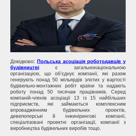
Довідково
:
Польська асоціація роботодавців у
будівництві
є загальнонаціональною
організацією, що об’єднує компанії, які разом
генерують понад 50 мільярдів злотих у вартості
будівельно-монтажних робіт країни та надають
роботу понад 50 тисячам працівників. Серед
компаній-членів асоціації 13 із 15 найбільших
підприємств, які займаються комплексним
впровадженням будівельних проектів,
девелоперські й інжинірингові компанії,
спеціалізовані проектні організації, компанії з
виробництва будівельних виробів тощо.