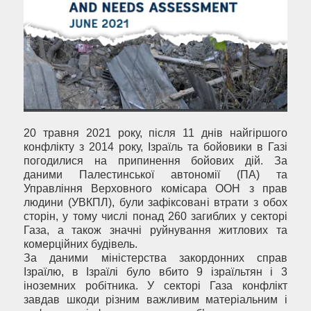
20 травня 2021 року, після 11 днів найгіршого
конфлікту з 2014 року, Ізраїль та бойовики в Газі
погодилися на припинення бойових дій. За
даними Палестинської автономії (ПА) та
Управління Верховного комісара ООН з прав
людини (УВКПЛ), були зафіксовані втрати з обох
сторін, у тому числі понад 260 загиблих у секторі
Газа, а також значні руйнування житлових та
комерційних будівель.
За даними міністерства закордонних справ
Ізраїлю, в Ізраїлі було вбито 9 ізраїльтян і 3
іноземних робітника. У секторі Газа конфлікт
завдав шкоди різним важливим матеріальним і