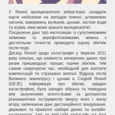
У Японії муніципалітети зобов’язані складати
карти небезпеки на випадок повені, штормових
нагонів, вивержень вулканів, цунамі, застою води
та зсувів, яких може зазнати муніципалітет.
Поєднуючи дані про експозицію із супутниковими
знімками та аерофотознімками, можна з
достатньою точністю проводити оцінку збитків
після події.
Досвід Японії щодо катастрофи у березні 2011
року показує, що наявність вичерпних даних про
ризик пришвидшує процес оцінки збитків, тим
самим скорочуючи час, необхідний для виплати
компенсацій та страхових виплат. Відразу після
Великого землетрусу і цунамі в Східній Японії
(GEJE) інформація про збитки, завдані
катастрофою, була швидко зібрана та передана
між залученими агентствами за допомогою
різноманітних інструментів зверху вниз і знизу
вгору, включаючи дані дистанційного зондування,
державні та приватні набори даних та онлайн-
інструменти, такі як веб-сайт sinsai.info на базі