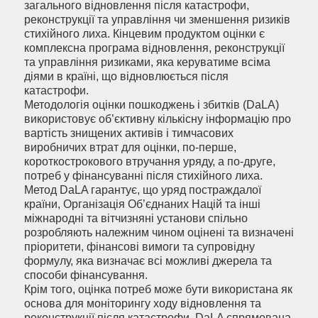
загального відновлення після катастрофи,
реконструкції та управління чи зменшення ризиків
стихійного лиха. Кінцевим продуктом оцінки є
комплексна програма відновлення, реконструкції
та управління ризиками, яка керуватиме всіма
діями в країні, що відновлюється після
катастрофи.
Методологія оцінки пошкоджень і збитків (DaLA)
використовує об’єктивну кількісну інформацію про
вартість знищених активів і тимчасових
виробничих втрат для оцінки, по-перше,
короткострокового втручання уряду, а по-друге,
потреб у фінансуванні після стихійного лиха.
Метод DaLA гарантує, що уряд постраждалої
країни, Організація Об’єднаних Націй та інші
міжнародні та вітчизняні установи спільно
розробляють належним чином оцінені та визначені
пріоритети, фінансові вимоги та супровідну
формулу, яка визначає всі можливі джерела та
способи фінансування.
Крім того, оцінка потреб може бути використана як
основа для моніторингу ходу відновлення та
реконструкції після катастрофи. DaLA спрямована