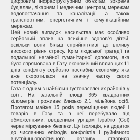
цифровим інфраструктурним об’єктам, зокрема
будівлям, лікарням і медичним центрам, мережам
водопостачання та каналізації, а також
транспортним, енергетичним і комунікаційним
мережам.
Цей новий випадок насильства має особливо
серйозний вплив на психічне здоров’я дітей,
оскільки вони більш сприйнятливі до впливу
високого рівня стресу. Крім людської трагедії та
подальшої негайної гуманітарної допомоги, яка
була спрямована в Газу, економічний вплив цих 11
днів конфлікту серйозно послабив економіку, яка
вже скоротилася на значну частку свого
потенціалу.
Газа є одним з найбільш густонаселених районів у
світі. На загальній площі 365 квадратних
кілометрів проживає близько 2,1 мільйона осіб.
Протягом майже 15 років переміщення людей і
товарів в Газу та з неї перебувало під
обмеженнями, введеними урядом Ізраїлю (GoI)
через міркування безпеки. Ця ізоляція, на додаток
до численних епізодів конфліктів і руйнівного
внутрішньополітичного розриву, створила