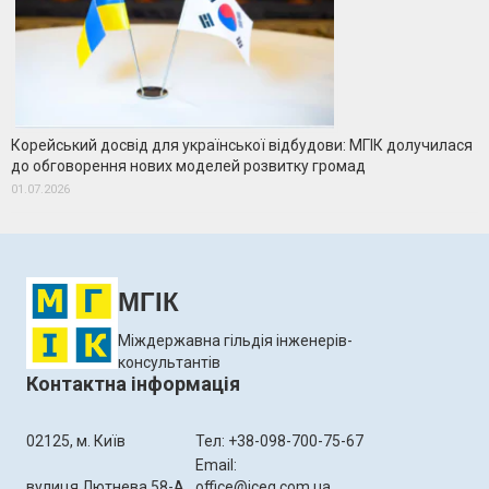
Корейський досвід для української відбудови: МГІК долучилася
до обговорення нових моделей розвитку громад
01.07.2026
МГІК
Міждержавна гільдія інженерів-
консультантів
Контактна інформація
02125, м. Київ
Тел: +38-098-700-75-67
Email:
вулиця Лютнева 58-А
office@iceg.com.ua