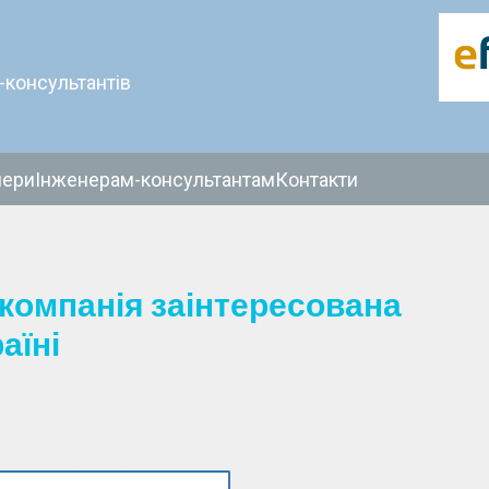
-консультантів
нери
Інженерам-консультантам
Контакти
компанія заінтересована
аїні