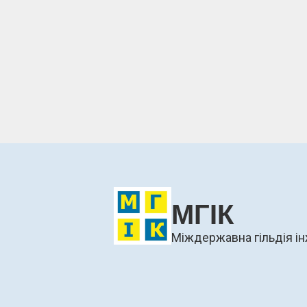
МГІК
Міждержавна гільдія ін