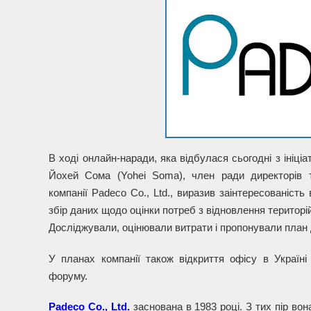
В ході онлайн-наради, яка відбулася сьогодні з ініціа
Йохей Сома (Yohei Soma), член ради директорів т
компанії Padeco Co., Ltd., виразив заінтересованість
збір даних щодо оцінки потреб з відновлення територій у
Досліджували, оцінювали витрати і пропонували план д
У планах компанії також відкриття офісу в Україні 
форуму.
Padeco Co., Ltd.
заснована в 1983 році. З тих пір во