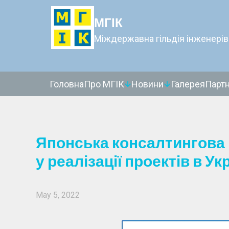
МГІК
Міждержавна гільдія інженерів
Головна
Про МГІК
Новини
Галерея
Парт
Японська консалтингова 
у реалізації проектів в Укр
May 5, 2022