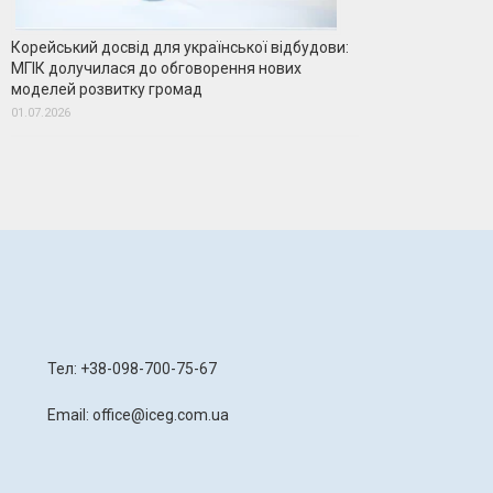
Корейський досвід для української відбудови:
МГІК долучилася до обговорення нових
моделей розвитку громад
01.07.2026
я
Тел: +38-098-700-75-67
Email: office@iceg.com.ua