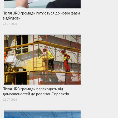
Після URC громади готуються до нової фази
відбудови
23.07.2026
Після URC громади переходять від
домовленостей до реалізації проєктів
22.07.2026