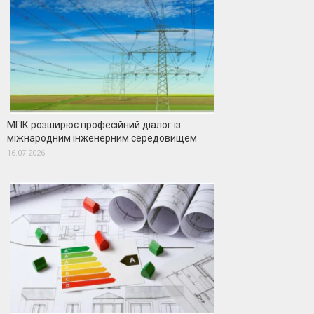
МГІК розширює професійний діалог із
міжнародним інженерним середовищем
16.07.2026