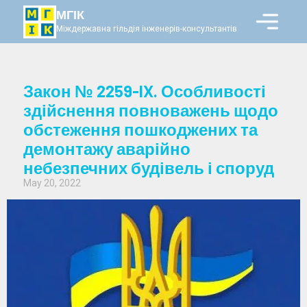
МГІК
Міждержавна гільдія інженерів-консультантів
Закон № 2259-IX. Особливості
здійснення повноважень щодо
обстеження пошкоджених та
демонтажу аварійно
небезпечних будівель і споруд
May 20, 2022