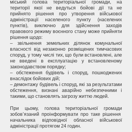
міський голова територіальної громади, на
території якої не ведуться бойові дії та не
прийнято рішення про утворення військової
адміністрації населеного пункту (населених
пунктів), виключно для здійснення заходів
правового режиму воєнного стану може прийняти
рішення щодо:
– звільнення земельних ділянок комунальної
власності від незаконно розміщених тимчасових
споруд, у тому числі тих, що були встановлені, але
не введені в експлуатацію у встановленому
законодавством порядку;
– обстеження будівель і споруд, пошкоджених
внаслідок бойових дій;
– демонтажу будівель і споруд, які за результатами
обстеження, визнані аварійно небезпечними і
такими, що становлять загрозу життю людей.
При цьому, голова територіальної громади
зобов’язаний проінформувати про таке рішення
начальника відповідної обласної військової
адміністрації протягом 24 годин.