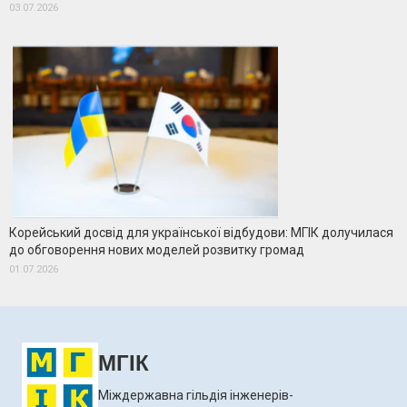
03.07.2026
Корейський досвід для української відбудови: МГІК долучилася
до обговорення нових моделей розвитку громад
01.07.2026
МГІК
Міждержавна гільдія інженерів-