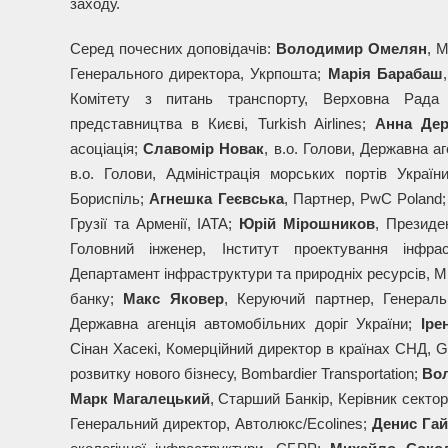
заходу.
Серед почесних доповідачів:
Володимир Омелян
, 
Генерального директора, Укрпошта;
Марія Барабаш
Комітету з питань транспорту, Верховна Рада
представництва в Києві, Turkish Airlines;
Анна Дер
асоціація;
Славомір Новак
, в.о. Голови, Державна а
в.о. Голови, Адміністрація морських портів Україн
Бориспіль;
Агнешка Геєвська
, Партнер, PwC Poland
Грузії та Арменії, IATA;
Юрій Мірошников
, Президен
Головний інженер, Інститут проектування інфра
Департамент інфраструктури та природніх ресурсів, Мі
банку;
Макс Яковер
, Керуючий партнер, Генераль
Державна агенція автомобільних доріг України;
Іре
Сінан Хасекі, Комерційний директор в країнах СНД, G
розвитку нового бізнесу, Bombardier Transportation;
Во
Марк Магалецький
, Старший Банкір, Керівник секто
Генеральний директор, Автолюкс/Ecolines;
Денис Га