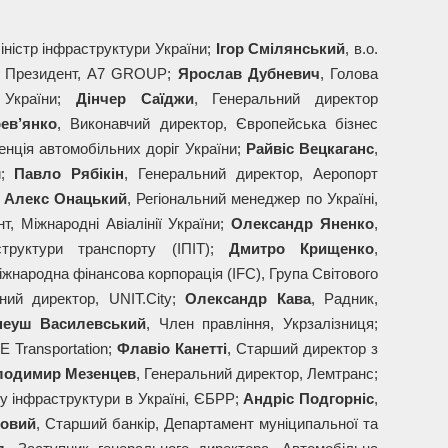
Міністр інфраструктури України;
Ігор Смілянський
, в.о.
, Президент, A7 GROUP;
Ярослав Дубневич
, Голова
 України;
Дінчер Саїджи
, Генеральний директор
ев’янко
, Виконавчий директор, Європейська бізнес
генція автомобільних доріг України;
Райвіс Вецкаганс
,
и;
Павло Рябікін
, Генеральний директор, Аеропорт
;
Алекс Онацький
, Регіональний менеджер по Україні,
т, Міжнародні Авіалінії України;
Олександр Яненко
,
структури транспорту (ІПІТ);
Дмитро Крищенко
,
жнародна фінансова корпорація (IFC), Група Світового
ний директор, UNIT.City;
Олександр Кава
, Радник,
неуш Василевський
, Член правління, Укрзалізниця;
E Transportation;
Флавіо Канетті
, Старший директор з
лодимир Мезенцев
, Генеральний директор, Лемтранс;
ру інфраструктури в Україні, ЄБРР;
Андріс Подгорніс
,
йовий
, Старший банкір, Департамент муніципальної та