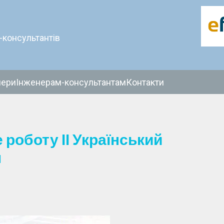
-консультантів
нери
Інженерам-консультантам
Контакти
е роботу II Український
м