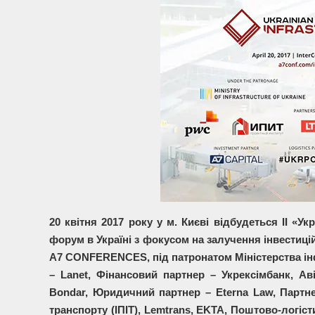
20 квітня 2017 року у м. Києві відбудеться II «
форум в Україні з фокусом на залучення інвестиці
A7 CONFERENCES, під патронатом Міністерства інф
– Lanet, Фінансовий партнер – Укрексімбанк, А
Bondar, Юридичний партнер – Eterna Law, Партне
транспорту (ІПІТ), Lemtrans, EKTA, Поштово-логіс