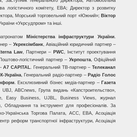
л
, Заступник генерального директора, Автомобільна
ова логістичного комітету, EBA; Директор з розвитку
ректора, Морський торговельний порт «Южний»;
Віктор
України «Укрсудпром» та інші.
патронатом
Міністерства інфраструктури України
.
тнер –
Укрексімбанк
, Авіаційний юридичний партнер –
terna Law
, Партнери –
PWC
, Інститут проектування
 Поштово-логістичний партнер –
Укрпошта
, Офiцiйний
 –
A7 CAPITAL
. Генеральний ТВ-партнер –
Телеканал
К-Україна
, Генеральний радіо-партнер –
Радіо Голос
Інформ
. Ексклюзивний бізнес медіа-партнер –
Газета
e, UBJ, ABCnews, Група видань «Капстроительство»,
ne, Easy Business, UJBL, Business Views, журнал
л, Обладнання та інструмент для професіоналів. За
ко-Українська Торгова Палата, ACC, EBA, Асоціація
ентр реформ транспортної інфраструктури, Асоціація