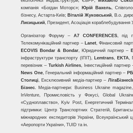
екологічної інфраструктури, ЄБРР;
Михайло Соко
компанія «Богдан Моторс»;
Юрій Вахель
, Співгол
бізнесу, Астарта-Київ;
Віталій Жуковський
, В.о. ди
Лисицький
, Президент, Асоціація кораблебудування 
Організатор Форуму –
A7 CONFERENCES
, під 
Телекомунікаційний партнер –
Lanet
, Фінансовий пар
ECOVIS Bondar & Bondar
, Юридичний партнер –
E
інфраструктури транспорту (ІПІТ),
Lemtrans
,
EKTA
,
перевізник –
Turkish Airlines
, Інвестиційний партнер
News One
, Генеральний інформаційний партнер –
РБ
Столиці
, Ексклюзивний медіа-партнер –
ЛігаБізнес
Бізнес
. Медіа-партнери: Business Ukraine magazin
InVenture, Промисловість у Фокусі, Global Ukrai
«Судноплавство», Kyiv Post, Енергетичний Терміна
підтримки: Центр Транспортних Стратегій, Британсь
міжнародних експедиторів України, Всеукраїнський ц
«Аеропорти України», TUID та ін.