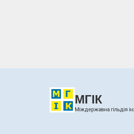
МГІК
Міждержавна гільдія ін