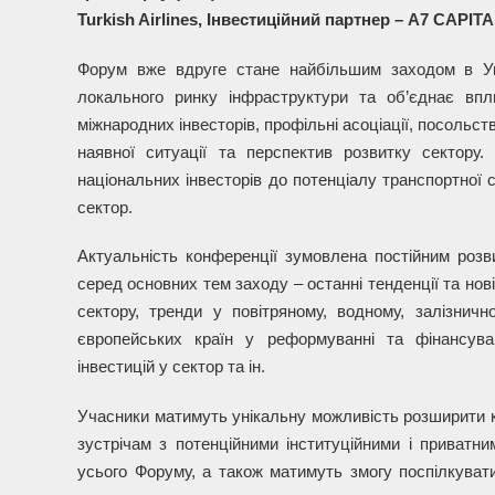
Turkish Airlines, Інвестиційний партнер – A7 CAPITA
Форум вже вдруге стане найбільшим заходом в Укр
локального ринку інфраструктури та об’єднає вплив
міжнародних інвесторів, профільні асоціації, посольст
наявної ситуації та перспектив розвитку сектору
національних інвесторів до потенціалу транспортної 
сектор.
Актуальність конференції зумовлена постійним розви
серед основних тем заходу – останні тенденції та нові
сектору, тренди у повітряному, водному, залізнично
європейських країн у реформуванні та фінансуван
інвестицій у сектор та ін.
Учасники матимуть унікальну можливість розширити 
зустрічам з потенційними інституційними і приватни
усього Форуму, а також матимуть змогу поспілкувати