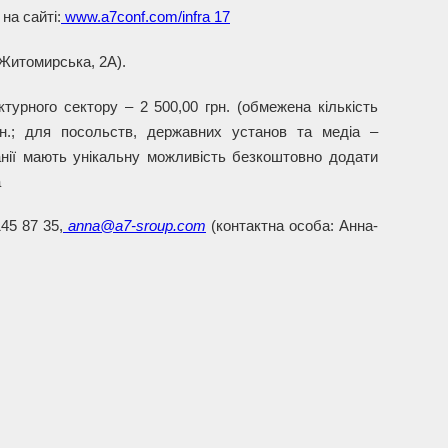
на сайті:
www.a7conf.com/infra 17
 Житомирська, 2А).
турного сектору – 2 500,00 грн. (обмежена кількість
рн.; для посольств, державних установ та медіа –
анії мають унікальну можливість безкоштовно додати
a
45 87 35,
anna@a7-sroup.com
(контактна особа: Анна-