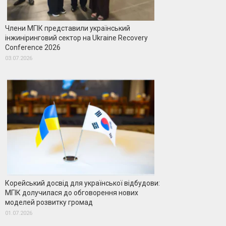
Члени МГІК представили український
інжиніринговий сектор на Ukraine Recovery
Conference 2026
03.07.2026
Корейський досвід для української відбудови:
МГІК долучилася до обговорення нових
моделей розвитку громад
01.07.2026