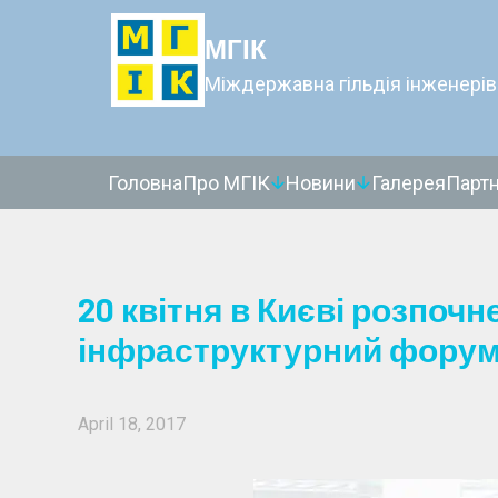
МГІК
Міждержавна гільдія інженерів
Головна
Про МГІК
Новини
Галерея
Парт
20 квітня в Києві розпочн
інфраструктурний фору
April 18, 2017