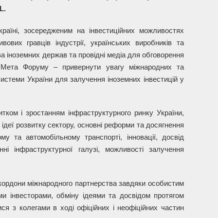
L.
аїні, зосередженим на інвестиційних можливостях
ових гравців індустрії, українських виробників та
ва іноземних держав та провідні медіа для обговорення
. Мета Форуму – привернути увагу міжнародних та
системи України для залучення іноземних інвестицій у
тком і зростанням інфраструктурного ринку України,
 ідеї розвитку сектору, основні реформи та досягнення
му та автомобільному транспорті, інновації, досвід
ні інфраструктурної галузі, можливості залучення
кордони міжнародного партнерства завдяки особистим
ми інвесторами, обміну ідеями та досвідом протягом
ся з колегами в ході офіційних і неофіційних частин