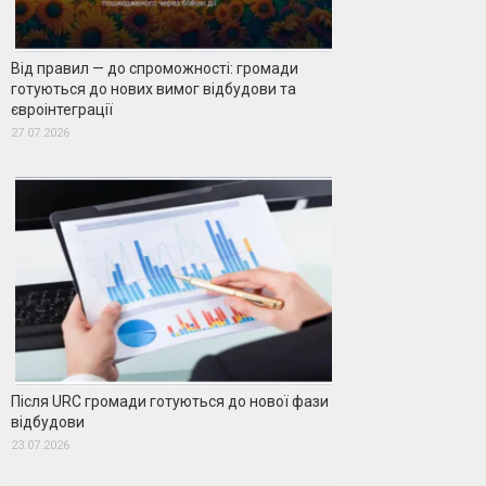
Від правил — до спроможності: громади
готуються до нових вимог відбудови та
євроінтеграції
27.07.2026
Після URC громади готуються до нової фази
відбудови
23.07.2026