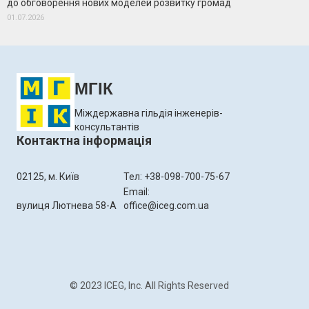
до обговорення нових моделей розвитку громад
01.07.2026
МГІК
Міждержавна гільдія інженерів-
консультантів
Контактна інформація
02125, м. Київ
Тел: +38-098-700-75-67
Email:
вулиця Лютнева 58-А
office@iceg.com.ua
© 2023 ICEG, Inc. All Rights Reserved