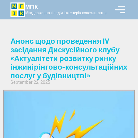
МГІК
Міждержавна гільдія інженерів-консультантів
Анонс щодо проведення IV
засідання Дискусійного клубу
«Актуалітети розвитку ринку
інжинірінгово-консультаційних
послуг у будівництві»
September 22, 2025