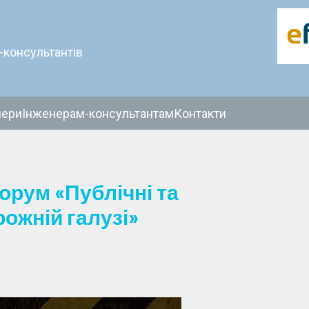
-консультантів
нери
Інженерам-консультантам
Контакти
орум «Публічні та
рожній галузі»