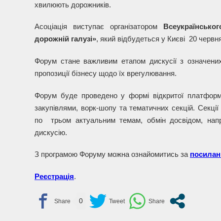
хвилюють дорожників.
Асоціація виступає організатором
Всеукраїнсько
дорожній галузі»
, який відбудеться у Києві 20 червня
Форум стане важливим етапом дискусії з означених
пропозиції бізнесу щодо їх врегулювання.
Форум буде проведено у формі відкритої платформи
закупівлями, ворк-шопу та тематичних секцій. Секці
по трьом актуальним темам, обмін досвідом, напр
дискусію.
З програмою Форуму можна ознайомитись за
посила
Реєстрація
.
0