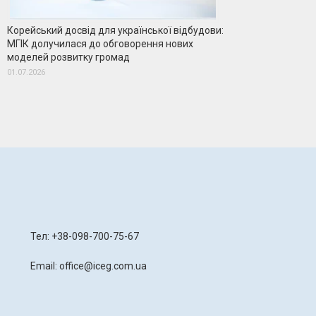
Корейський досвід для української відбудови:
МГІК долучилася до обговорення нових
моделей розвитку громад
01.07.2026
я
Тел: +38-098-700-75-67
Email: office@iceg.com.ua