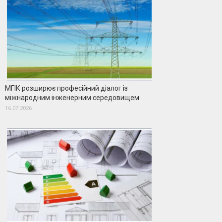
МГІК розширює професійний діалог із
міжнародним інженерним середовищем
16.07.2026