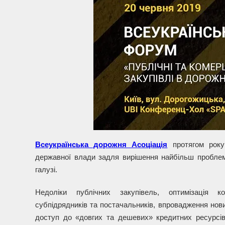
Всеукраїнська дорожня Асоціація
протягом року
державної влади задля вирішення найбільш проблем
галузі.
Недоліки публічних закупівель, оптимізація ко
субпідрядників та постачальників, впровадження нови
доступ до «довгих та дешевих» кредитних ресурсів,