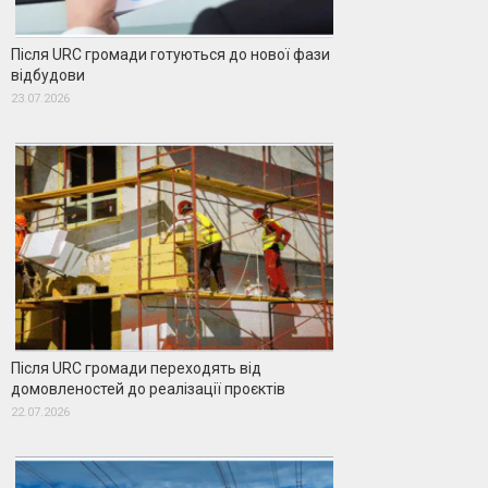
Після URC громади готуються до нової фази
відбудови
23.07.2026
Після URC громади переходять від
домовленостей до реалізації проєктів
22.07.2026