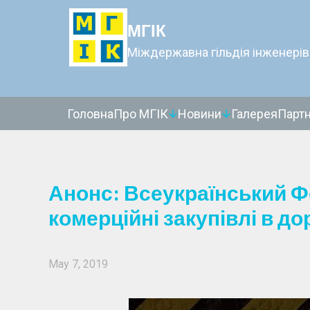
МГІК
Міждержавна гільдія інженерів
Головна
Про МГІК
Новини
Галерея
Парт
Анонс: Всеукраїнський Ф
комерційні закупівлі в до
May 7, 2019