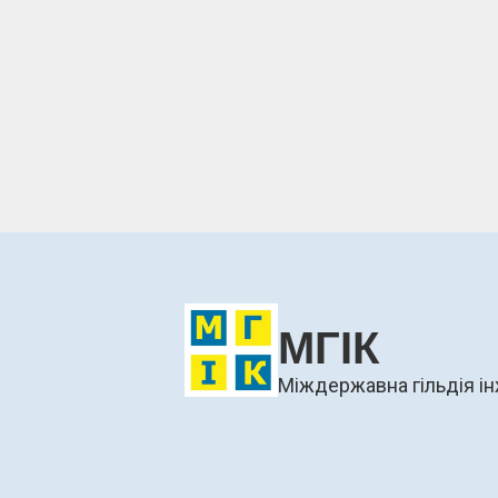
МГІК
Міждержавна гільдія ін