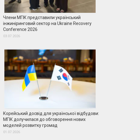
Члени МГІК представили український
інжиніринговий сектор на Ukraine Recovery
Conference 2026
03.07.2026
Корейський досвід для української відбудови:
МГІК долучилася до обговорення нових
моделей розвитку громад
01.07.2026