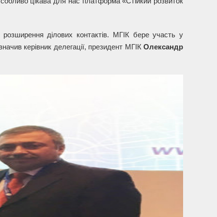
Особливо цікава для нас платформа «Стійкий розвиток
 розширення ділових контактів. МГІК бере участь у
азначив керівник делегації, президент МГІК
Олександр