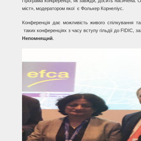
Програма конференції, як завжди, досить насичена. 
міст», модератором якої є Фолькер Корнеліус.
Конференція дає можливість живого спілкування та
таких конференціях з часу вступу гільдії до FIDIC, з
Непомнящий
.