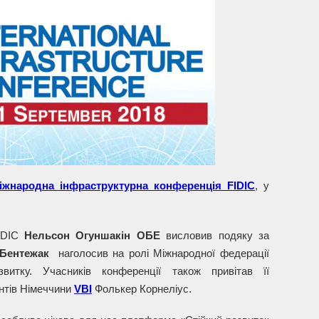
іжнародна інфраструктурна конференція FIDIC
, у
FIDIC
Нельсон Огуншакін ОБЕ
висловив подяку за
Бентежак
наголосив на ролі Міжнародної федерації
звитку. Учасників конференції також привітав її
антів Німеччини
VBI
Фолькер Корнеліус.