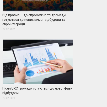
Від правил — до спроможності: громади
готуються до нових вимог відбудови та
євроінтеграції
27.07.2026
Після URC громади готуються до нової фази
відбудови
23.07.2026