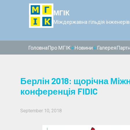
МГІК
Міждержавна гільдія інженерів
Головна
Про МГІК
Новини
Галерея
Парт
Берлін 2018: щорічна Мі
конференція FIDIC
September 10, 2018