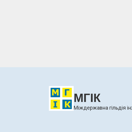
МГІК
Міждержавна гільдія ін