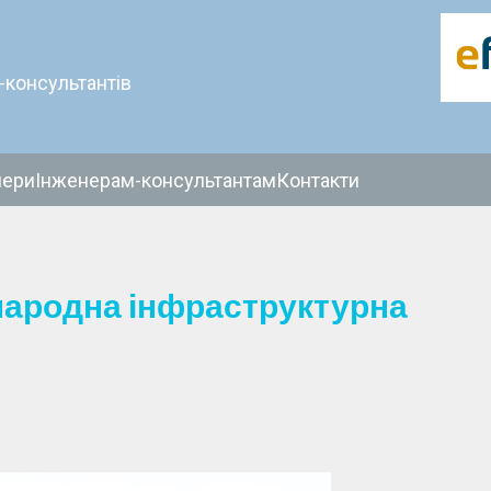
-консультантів
нери
Інженерам-консультантам
Контакти
жнародна інфраструктурна