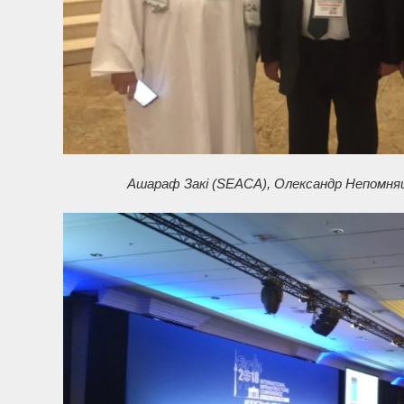
Ашараф Закі
(SEACA)
, Олександр Непомня