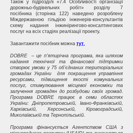
Також у підрозділі «7.4 Особливості організації
дорожньо-будівельних робіт» розділу 7
посібника (сторінка 122) наведено розроблену
Міждержавною гільдією інженерів-консультантів
схему надання інжинірингово-консалтингових
послуг на всіх стадіях реалізації проекту.
Завантажити посібник можна
тут
.
DOBRE – це п’ятирічна програма, яка шляхом
надання технічної та фінансової підтримки
створює умови у 75 об’єднаних територіальних
громадах України для покращення управління
ресурсами, підвищення якості комунальних
послуг, стимулювання місцевої економіки та
залучення громадян до розбудови своїх громад.
Програма DOBRE працює в семи областях
України: Дніпропетровській, Івано-Франківській,
Харківській, Херсонській, Кіровоградській,
Миколаївській та Тернопільській.
Програма фінансується Агентством США з