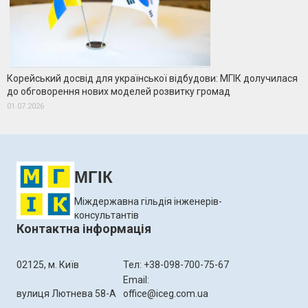
Корейський досвід для української відбудови: МГІК долучилася
до обговорення нових моделей розвитку громад
01.07.2026
МГІК
Міждержавна гільдія інженерів-
консультантів
Контактна інформація
02125, м. Київ
Тел: +38-098-700-75-67
Email:
вулиця Лютнева 58-А
office@iceg.com.ua