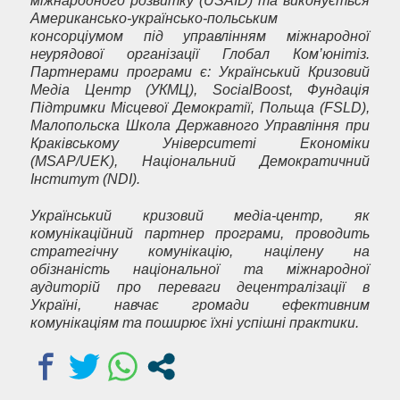
міжнародного розвитку (USAID) та виконується
Американсько-українсько-польським
консорціумом під управлінням міжнародної
неурядової організації Глобал Ком’юнітіз.
Партнерами програми є: Український Кризовий
Медіа Центр (УКМЦ), SocialBoost, Фундація
Підтримки Місцевої Демократії, Польща (FSLD),
Малопольска Школа Державного Управління при
Краківському Університеті Економіки
(MSAP/UEK), Національний Демократичний
Інститут (NDI).
Український кризовий медіа-центр, як
комунікаційний партнер програми, проводить
стратегічну комунікацію, націлену на
обізнаність національної та міжнародної
аудиторій про переваги децентралізації в
Україні, навчає громади ефективним
комунікаціям та поширює їхні успішні практики.