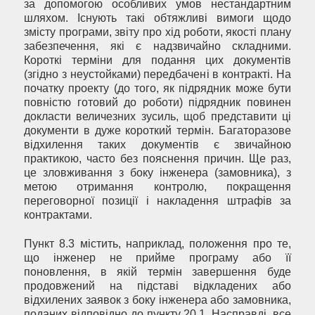
за допомогою особливих умов нестандартним
шляхом. Існують такі обтяжливі вимоги щодо
змісту програми, звіту про хід роботи, якості плану
забезпечення, які є надзвичайно складними.
Короткі терміни для подання цих документів
(згідно з неустойками) передбачені в контракті. На
початку проекту (до того, як підрядник може бути
повністю готовий до роботи) підрядник повинен
докласти величезних зусиль, щоб представити ці
документи в дуже короткий термін. Багаторазове
відхилення таких документів є звичайною
практикою, часто без пояснення причин. Ще раз,
це зловживання з боку інженера (замовника), з
метою отримання контролю, покращення
переговорної позиції і накладення штрафів за
контрактами.
Пункт 8.3 містить, наприклад, положення про те,
що інженер не прийме програму або її
поновлення, в якій термін завершення буде
продовжений на підставі відкладених або
відхилених заявок з боку інженера або замовника,
поданих відповідно до пункту 20.1. Насправді, все