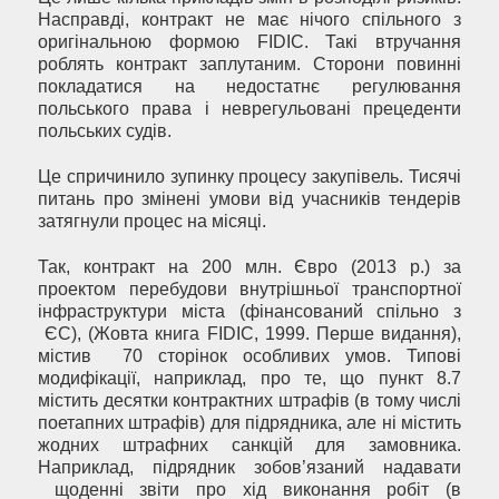
Насправді, контракт не має нічого спільного з
оригінальною формою FIDIC. Такі втручання
роблять контракт заплутаним. Сторони повинні
покладатися на недостатнє регулювання
польського права і неврегульовані прецеденти
польських судів.
Це спричинило зупинку процесу закупівель. Тисячі
питань про змінені умови від учасників тендерів
затягнули процес на місяці.
Так, контракт на 200 млн. Євро (2013 р.) за
проектом перебудови внутрішньої транспортної
інфраструктури міста (фінансований спільно з
ЄС), (Жовта книга FIDIC, 1999. Перше видання),
містив 70 сторінок особливих умов. Типові
модифікації, наприклад, про те, що пункт 8.7
містить десятки контрактних штрафів (в тому числі
поетапних штрафів) для підрядника, але ні містить
жодних штрафних санкцій для замовника.
Наприклад, підрядник зобов’язаний надавати
щоденні звіти про хід виконання робіт (в