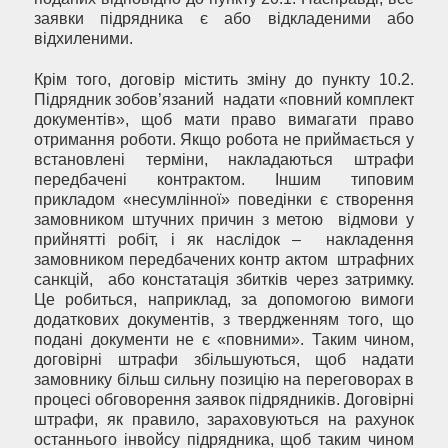
заявки підрядника є або відкладеними або
відхиленими.
Крім того, договір містить зміну до пункту 10.2.
Підрядник зобов’язаний надати «повний комплект
документів», щоб мати право вимагати право
отримання роботи. Якщо робота не приймається у
встановлені терміни, накладаються штрафи
передбачені контрактом. Іншим типовим
прикладом «несумлінної» поведінки є створення
замовником штучних причин з метою відмови у
прийнятті робіт, і як наслідок – накладення
замовником передбачених контр актом штрафних
санкцій, або констатація збитків через затримку.
Це робиться, наприклад, за допомогою вимоги
додаткових документів, з твердженням того, що
подані документи не є «повними». Таким чином,
договірні штрафи збільшуються, щоб надати
замовнику більш сильну позицію на переговорах в
процесі обговорення заявок підрядників. Договірні
штрафи, як правило, зараховуються на рахунок
останнього інвойсу підрядника, щоб таким чином