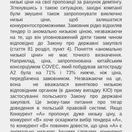
низькі ціни на свої пропозиції за рахунок демпінгу.
Зіткнувшись з такою ситуацією, західні компанії
були змушені також запропонувати виключно
низькі ціни, щоб залишатися
конкурентоспроможними. Замовник рідко відхиляв
тендер із аномально низькою ціною, незважаючи
на те, що він уповноважений діяти таким чином
відповідно до Закону про державні закупівлі
(стаття 81 розділ, пункт 4). Поняття «аномально
низької ціни» не має точного визначення.
Наприклад, ціна, запропонована китайським
консорціумом COVEC, який побудував автостраду
А2 була на 71% і 73% нижче, ніж ціна,
передбачена замовником. Незважаючи на це,
вона не вважалася винятково низькою
відповідним органом (в даному випадку KIO) при
застосуванні польського Закону про державні
закупівлі. Це знову-таки питання про тягар
доведення в польській правовій системі. Якщо
Конкурент «A» пропонує дуже низьку ціну, а
конкурент «B» хоче оскаржити вибір тендера «A»,
то конкурент «B» повинен довести, що ціна «А» є
аномально низькою. Іншими словами, конкурент