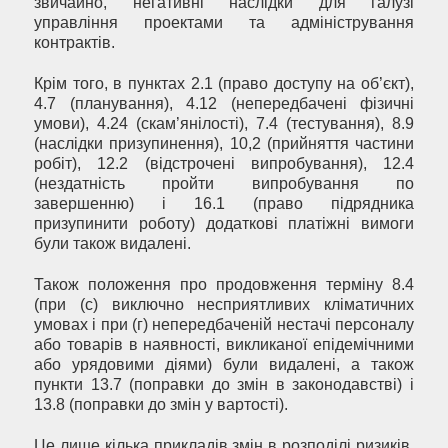
звичайно, негативні наслідки для галузі
управління проектами та адміністрування
контрактів.
Крім того, в пунктах 2.1 (право доступу на об’єкт),
4.7 (планування), 4.12 (непередбачені фізичні
умови), 4.24 (скам’янілості), 7.4 (тестування), 8.9
(наслідки призупинення), 10,2 (прийняття частини
робіт), 12.2 (відстрочені випробування), 12.4
(нездатність пройти випробування по
завершенню) і 16.1 (право підрядника
призупинити роботу) додаткові платіжні вимоги
були також видалені.
Також положення про продовження терміну 8.4
(при (с) виключно несприятливих кліматичних
умовах і при (г) непередбаченій нестачі персоналу
або товарів в наявності, викликаної епідемічними
або урядовими діями) були видалені, а також
пункти 13.7 (поправки до змін в законодавстві) і
13.8 (поправки до змін у вартості).
Це лише кілька прикладів змін в розподілі ризиків.