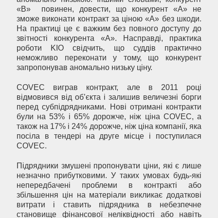
«B» повинен, довести, що конкурент «А» не
зможе виконати контракт за ціною «А» без шкоди.
На практиці це є важким без повного доступу до
звітності конкурента «А». Насправді, практика
роботи KIO свідчить, що суддів практично
неможливо переконати у тому, що конкурент
запропонував аномально низьку ціну.
COVEC виграв контракт, але в 2011 році
відмовився від об’єкта і залишив величезні борги
перед субпідрядниками. Нові отримані контракти
були на 53% і 65% дорожче, ніж ціна COVEC, а
також на 17% і 24% дорожче, ніж ціна компанії, яка
посіла в тендері на друге місце і поступилася
COVEC.
Підрядники змушені пропонувати ціни, які є лише
незначно прибутковими. У таких умовах будь-які
непередбачені проблеми в контракті або
збільшення цін на матеріали викликає додаткові
витрати і ставить підрядника в небезпечне
становище фінансової неліквідності або навіть