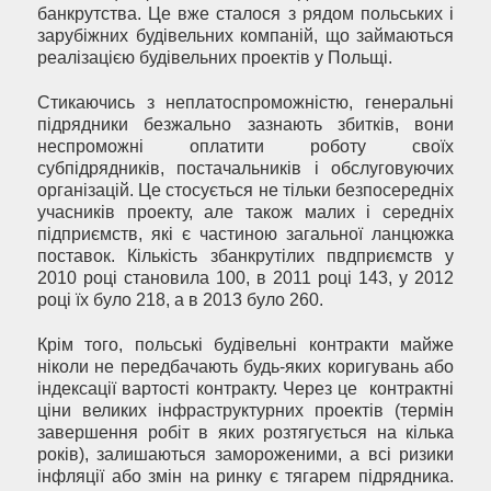
банкрутства. Це вже сталося з рядом польських і
зарубіжних будівельних компаній, що займаються
реалізацією будівельних проектів у Польщі.
Стикаючись з неплатоспроможністю, генеральні
підрядники безжально зазнають збитків, вони
неспроможні оплатити роботу своїх
субпідрядників, постачальників і обслуговуючих
організацій. Це стосується не тільки безпосередніх
учасників проекту, але також малих і середніх
підприємств, які є частиною загальної ланцюжка
поставок. Кількість збанкрутілих пвдприємств у
2010 році становила 100, в 2011 році 143, у 2012
році їх було 218, а в 2013 було 260.
Крім того, польські будівельні контракти майже
ніколи не передбачають будь-яких коригувань або
індексації вартості контракту. Через це контрактні
ціни великих інфраструктурних проектів (термін
завершення робіт в яких розтягується на кілька
років), залишаються замороженими, а всі ризики
інфляції або змін на ринку є тягарем підрядника.