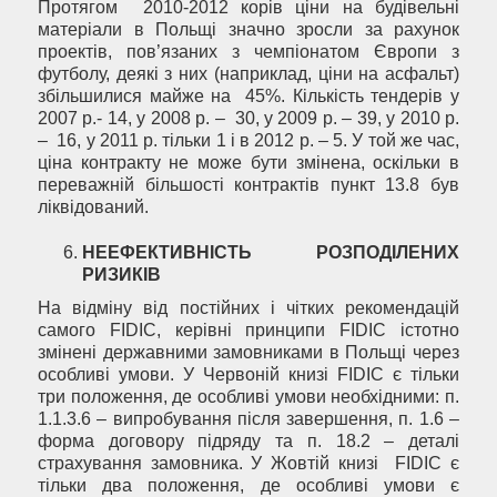
Протягом 2010-2012 корів ціни на будівельні
матеріали в Польщі значно зросли за рахунок
проектів, пов’язаних з чемпіонатом Європи з
футболу, деякі з них (наприклад, ціни на асфальт)
збільшилися майже на 45%. Кількість тендерів у
2007 р.- 14, у 2008 р. – 30, у 2009 р. – 39, у 2010 р.
– 16, у 2011 р. тільки 1 і в 2012 р. – 5. У той же час,
ціна контракту не може бути змінена, оскільки в
переважній більшості контрактів пункт 13.8 був
ліквідований.
НЕЕФЕКТИВНІСТЬ РОЗПОДІЛЕНИХ
РИЗИКІВ
На відміну від постійних і чітких рекомендацій
самого FIDIC, керівні принципи FIDIC істотно
змінені державними замовниками в Польщі через
особливі умови. У Червоній книзі FIDIC є тільки
три положення, де особливі умови необхідними: п.
1.1.3.6 – випробування після завершення, п. 1.6 –
форма договору підряду та п. 18.2 – деталі
страхування замовника. У Жовтій книзі FIDIC є
тільки два положення, де особливі умови є