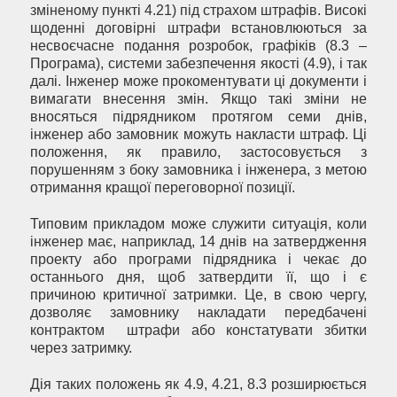
зміненому пункті 4.21) під страхом штрафів. Високі
щоденні договірні штрафи встановлюються за
несвоєчасне подання розробок, графіків (8.3 –
Програма), системи забезпечення якості (4.9), і так
далі. Інженер може прокоментувати ці документи і
вимагати внесення змін. Якщо такі зміни не
вносяться підрядником протягом семи днів,
інженер або замовник можуть накласти штраф. Ці
положення, як правило, застосовується з
порушенням з боку замовника і інженера, з метою
отримання кращої переговорної позиції.
Типовим прикладом може служити ситуація, коли
інженер має, наприклад, 14 днів на затвердження
проекту або програми підрядника і чекає до
останнього дня, щоб затвердити її, що і є
причиною критичної затримки. Це, в свою чергу,
дозволяє замовнику накладати передбачені
контрактом штрафи або констатувати збитки
через затримку.
Дія таких положень як 4.9, 4.21, 8.3 розширюється