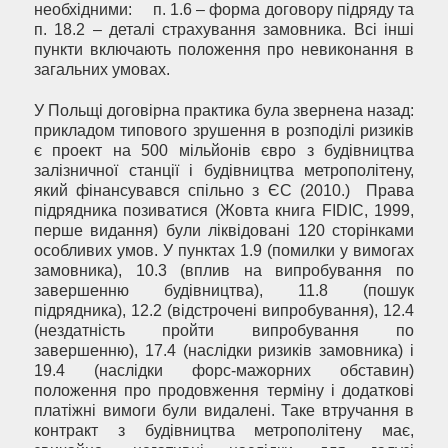
необхідними: п. 1.6 – форма договору підряду та
п. 18.2 – деталі страхування замовника. Всі інші
пункти включають положення про невиконання в
загальних умовах.
У Польщі договірна практика була звернена назад:
прикладом типового зрушення в розподілі ризиків
є проект на 500 мільйонів євро з будівництва
залізничної станції і будівництва метрополітену,
який фінансувався спільно з ЄС (2010.) Права
підрядника позиватися (Жовта книга FIDIC, 1999,
перше видання) були ліквідовані 120 сторінками
особливих умов. У пунктах 1.9 (помилки у вимогах
замовника), 10.3 (вплив на випробування по
завершенню будівництва), 11.8 (пошук
підрядника), 12.2 (відстрочені випробування), 12.4
(нездатність пройти випробування по
завершенню), 17.4 (наслідки ризиків замовника) і
19.4 (наслідки форс-мажорних обставин)
положення про продовження терміну і додаткові
платіжні вимоги були видалені. Таке втручання в
контракт з будівництва метрополітену має,