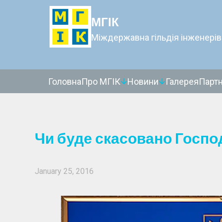
МГІК
Міждержавна гільдія інженерів
Головна
Про МГІК
Новини
Галерея
Парт
Чи буде скасовано Госпо
January 25, 2016