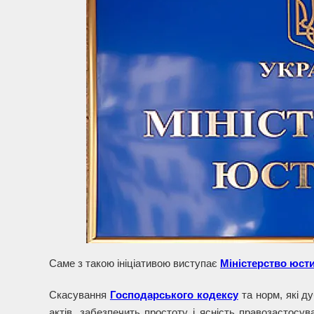
Саме з такою ініціативою виступає
Міністерство юсти
Скасування
Господарського кодексу
та норм, які д
актів, забезпечить простоту і ясність правозастосув