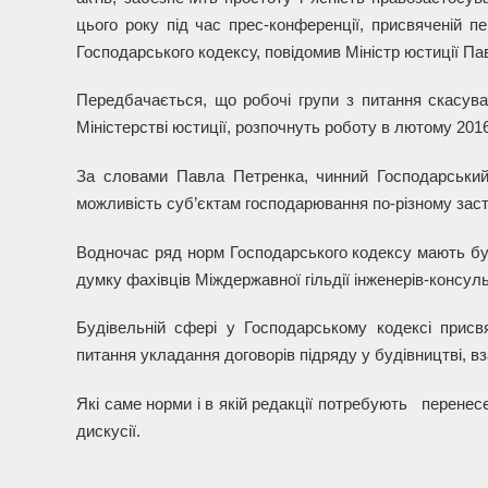
цього року під час прес-конференції, присвяченій п
Господарського кодексу, повідомив Міністр юстиції Па
Передбачається, що робочі групи з питання скасува
Міністерстві юстиції, розпочнуть роботу в лютому 2016
За словами Павла Петренка, чинний Господарський 
можливість суб’єктам господарювання по-різному застос
Водночас ряд норм Господарського кодексу мають бути
думку фахівців Міждержавної гільдії інженерів-консуль
Будівельній сфері у Господарському кодексі присвя
питання укладання договорів підряду у будівництві, в
Які саме норми і в якій редакції потребують перене
дискусії.