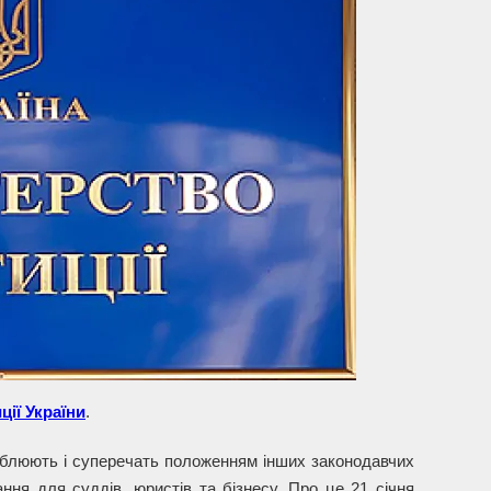
ції України
.
ублюють і суперечать положенням інших законодавчих
ання для суддів, юристів та бізнесу. Про це 21 січня