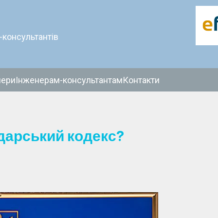
-консультантів
нери
Інженерам-консультантам
Контакти
дарський кодекс?