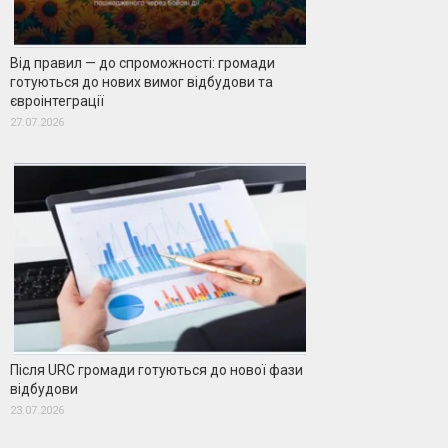
Від правил — до спроможності: громади
готуються до нових вимог відбудови та
євроінтеграції
27.07.2026
Після URC громади готуються до нової фази
відбудови
23.07.2026