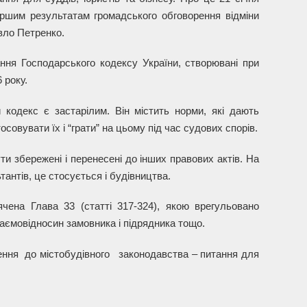
ершим результатам громадського обговорення відміни
вло Петренко.
ння Господарського кодексу України, створювані при
 року.
кодекс є застарілим. Він містить норми, які дають
овувати їх і “грати” на цьому під час судових спорів.
 збережені і перенесені до інших правових актів. На
тантів, це стосується і будівництва.
чена Глава 33 (статті 317-324), якою врегульовано
заємовідносин замовника і підрядника тощо.
сення до містобудівного законодавства – питання для