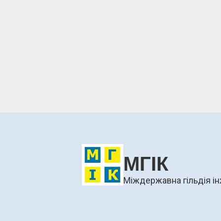
МГІК
Міждержавна гільдія ін