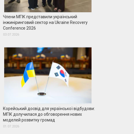
Члени МГІК представили український
інжиніринговий сектор на Ukraine Recovery
Conference 2026
03.07.2026
Корейський досвід для української відбудови:
МГІК долучилася до обговорення нових
моделей розвитку громад
01.07.2026