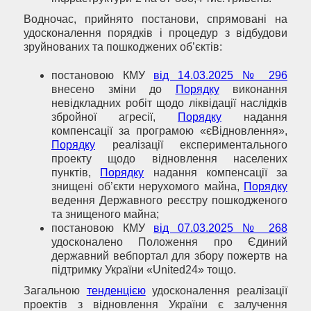
Водночас, прийнято постанови, спрямовані на
удосконалення порядків і процедур з відбудови
зруйнованих та пошкоджених об’єктів:
постановою КМУ
від 14.03.2025 № 296
внесено зміни до
Порядку
виконання
невідкладних робіт щодо ліквідації наслідків
збройної агресії,
Порядку
надання
компенсації за програмою «єВідновлення»,
Порядку
реалізації експериментального
проекту щодо відновлення населених
пунктів,
Порядку
надання компенсації за
знищені об’єкти нерухомого майна,
Порядку
ведення Державного реєстру пошкодженого
та знищеного майна;
постановою КМУ
від 07.03.2025 № 268
удосконалено Положення про Єдиний
державний вебпортал для збору пожертв на
підтримку України «United24» тощо.
Загальною
тенденцією
удосконалення реалізації
проектів з відновлення України є залучення