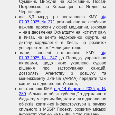
Сумщині. Циркуни на Харківщині. Посад-
Покровське на Херсонщині та Ягідне на
Чернігівщині;
ще 3,3 млрд грн постановою КМУ
від
07.03.2025 № 271
розподілено на особливо
важливі проєкти у сфері медицини, зокрема
– на відновлення Охматдиту, на інститут раку
в Києві, на центр ендокринної хірургії, на
дитячу кардіологію в Києві, на розвиток
університетської медицини тощо;
зміни, внесені постановою КМУ
від
07.03.2025 № 247
до Порядку управління
активами, щодо яких ухвалено судове
рішення про застосування санкцій,
дозволять Агентству з розшуку та
менеджменту активів (АРМА) передати такі
кошти на відновлення України;
постановою КМУ
від 14 березня 2025 р. №
289
збільшено обсяг субвенції з державного
бюджету місцевим бюджетам на відновлення
об’єктів критичної інфраструктури в рамках
спільного з МББР Проекту розвитку міської
інфраструктури-2 на 87 888,4 тис. гривень.