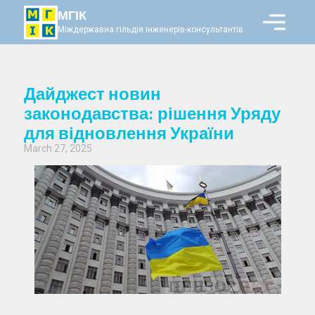
МГІК
Міждержавна гільдія інженерів-консультантів
Дайджест новин
законодавства: рішення Уряду
для відновлення України
March 27, 2025