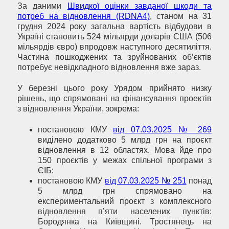
За даними
Швидкої оцінки завданої шкоди та
потреб на відновлення (RDNA4)
, станом на 31
грудня 2024 року загальна вартість відбудови в
Україні становить 524 мільярди доларів США (506
мільярдів євро) впродовж наступного десятиліття.
Частина пошкоджених та зруйнованих об’єктів
потребує невідкладного відновлення вже зараз.
У березні цього року Урядом прийнято низку
рішень, що спрямовані на фінансування проектів
з відновлення України, зокрема:
постановою КМУ
від 07.03.2025 № 269
виділено додатково 5 млрд грн на проєкт
відновлення в 12 областях. Мова йде про
150 проєктів у межах спільної програми з
ЄІБ;
постановою КМУ
від 07.03.2025 № 251
понад
5 млрд грн спрямовано на
експериментальний проєкт з комплексного
відновлення п’яти населених пунктів:
Бородянка на Київщині. Тростянець на