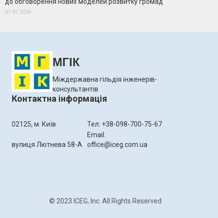
до обговорення нових моделей розвитку громад
01.07.2026
МГІК
Міждержавна гільдія інженерів-
консультантів
Контактна інформація
02125, м. Київ
Тел: +38-098-700-75-67
Email:
вулиця Лютнева 58-А
office@iceg.com.ua
© 2023 ICEG, Inc. All Rights Reserved