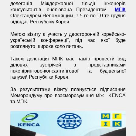
делегація Міждержавної гільдії інженерів
консультантів, очолювана Президентом
МГІК
Олександром Непомнящим, з 5-го по 10-те грудня
відвідає Республіку Корея.
Метою візиту є участь у двосторонній корейсько-
українській конференції, під час якої буде
розглянуто широке коло питань.
Також делегація МГІК має намір провести ряд
ділових зустрічей з представниками
інженірингово-консалтингової та будівельної
галузей Республіки Корея.
За результатами візиту планується підписання
Меморандуму про взаєморозуміння між KENCA
та МГІК.