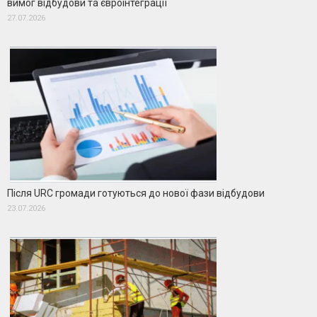
вимог відбудови та євроінтеграції
27.07.2026
Після URC громади готуються до нової фази відбудови
23.07.2026