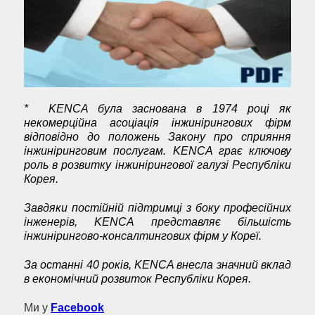
*
KENCA
була заснована в 1974 році як
некомерційна асоціація інжинірингових фірм
відповідно до положень Закону про сприяння
інжиніринговим послугам.
KENCA грає ключову
роль в розвитку
інжинірингової галузі Республіки
Коре
я
.
Завдяки постійній підтримці з боку
професійних
інженерів,
KENCA
представляє більшість
інжинірингово-консалтингових фірм у Кореї.
За останні 40 років, KENCA внесла значний вклад
в економічний розвиток Республіки Корея.
Ми у
Facebook