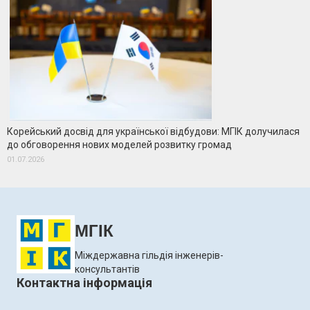
Корейський досвід для української відбудови: МГІК долучилася
до обговорення нових моделей розвитку громад
01.07.2026
МГІК
Міждержавна гільдія інженерів-
консультантів
Контактна інформація