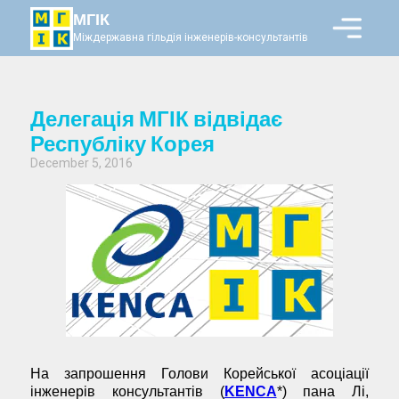
МГІК
Міждержавна гільдія інженерів-консультантів
Делегація МГІК відвідає
Республіку Корея
December 5, 2016
На запрошення Голови Корейської асоціації
інженерів консультантів (
KENCA
*) пана Лі,