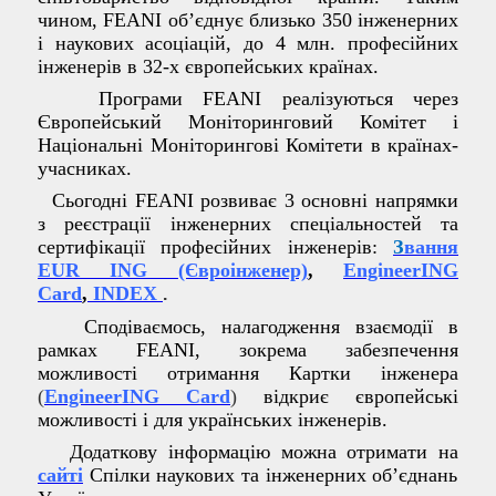
чином, FEANI об’єднує близько 350 інженерних
і наукових асоціацій, до 4 млн. професійних
інженерів в 32-х європейських країнах.
Програми FEANI реалізуються через
Європейський Моніторинговий Комітет і
Національні Моніторингові Комітети в країнах-
учасниках.
Сьогодні FEANI розвиває 3 основні напрямки
з реєстрації інженерних спеціальностей та
сертифікації професійних інженерів:
З
вання
EUR ING (Євроінженер)
,
EngineerING
Card
,
INDEX
.
Сподіваємось, налагодження взаємодії в
рамках FEANI, зокрема забезпечення
можливості отримання Картки інженера
(
EngineerING Card
)
відкриє європейські
можливості і для українських інженерів.
Додаткову інформацію можна отримати на
са
йті
Спілки наукових та інженерних об’єднань