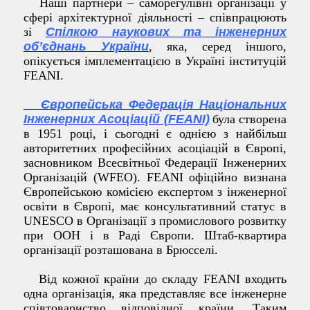
Наші партнери – саморегулівні організації у
сфері архітектурної діяльності – співпрацюють
зі
Спілкою наукових та інженерних
об’єднань України
,
яка, серед іншого,
опікується імплементацією в Україні інституцій
FEANI.
Європейська Федерація Національних
Інженерних Асоціацій (FEANI)
була створена
в 1951 році, і сьогодні є однією з найбільш
авторитетних професійних асоціацій в Європі,
засновником Всесвітньої Федерації Інженерних
Організацій (WFEO). FEANI офіційно визнана
Європейською комісією експертом з інженерної
освіти в Європі, має консультативний статус в
UNESCO в Організації з промислового розвитку
при ООН і в Раді Європи. Штаб-квартира
організації розташована в Брюсселі.
Від кожної країни до складу FEANI входить
одна організація, яка представляє все інженерне
співтовариство відповідної країни. Таким