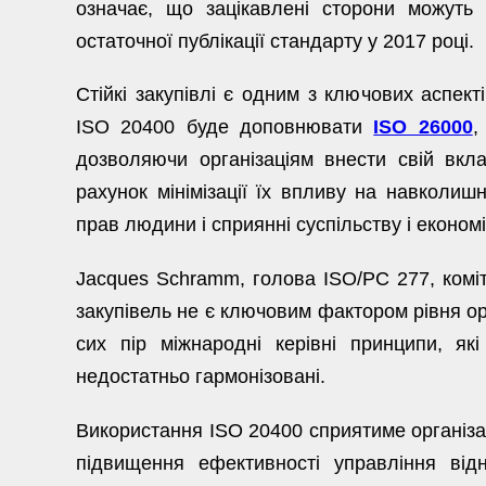
означає, що зацікавлені сторони можуть 
остаточної публікації стандарту у 2017 році.
Стійкі закупівлі є одним з ключових аспекті
ISO 20400 буде доповнювати
ISO 26000
,
дозволяючи організаціям внести свій вкла
рахунок мінімізації їх впливу на навколиш
прав людини і сприянні суспільству і економі
Jacques Schramm, голова ISO/PC 277, коміт
закупівель не є ключовим фактором рівня орг
сих пір міжнародні керівні принципи, як
недостатньо гармонізовані.
Використання ISO 20400 сприятиме організаці
підвищення ефективності управління від