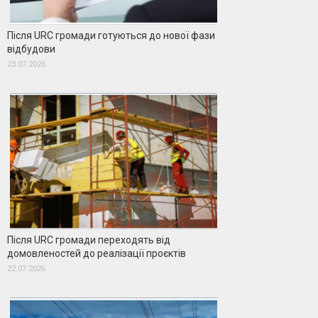
Після URC громади готуються до нової фази
відбудови
23.07.2026
Після URC громади переходять від
домовленостей до реалізації проєктів
22.07.2026