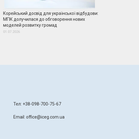
Корейський досвід для української відбудови:
МГІК долучилася до обговорення нових
моделей розвитку громад
01.07.2026
я
Тел: +38-098-700-75-67
Email: office@iceg.com.ua