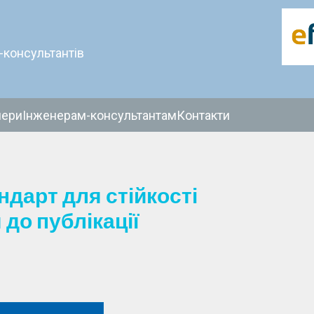
-консультантів
нери
Інженерам-консультантам
Контакти
дарт для стійкості
до публікації