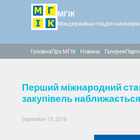
МГІК
Міждержавна гільдія інженерів
Головна
Про МГІК
Новини
Галерея
Парт
Перший міжнародний стан
закупівель наближається 
September 13, 2016