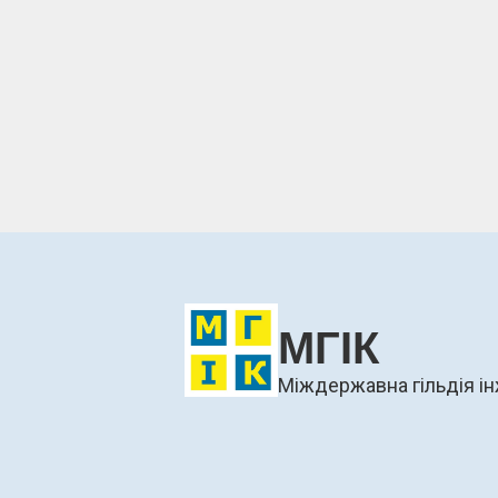
МГІК
Міждержавна гільдія ін