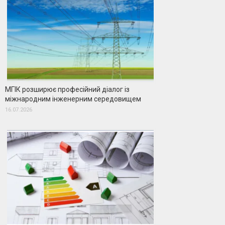
МГІК розширює професійний діалог із
міжнародним інженерним середовищем
16.07.2026