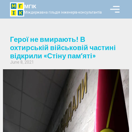
МГІК
Міждержавна гільдія інженерів-консультантів
Герої не вмирають! В
охтирській військовій частині
відкрили «Стіну пам’яті»
June 8, 2021