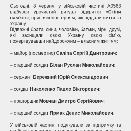
Сьогодні, 8 червня, у військовій частині А0563
відбувся урочистий ритуал відкриття «
Стіни
пам’яті
», присвяченої героям, які віддали життя за
Україну.
Відважні брати, сини, чоловіки, батьки, вірні друзі,
які захищали свою Україну, свою сім’ю,
пожертвувавши найдорожчим – власним життям:
– майор (посмертно)
Саліпа Сергій Дмитрович
;
– старший солдат
Білан Руслан Миколайович
;
– сержант
Бережний Юрій Олександрович
– солдат
Николенко Павло Вікторович
;
– прапорщик
Мовчан Дмитро Сергійович
;
– старший солдат
Ярмак Денис Миколайович
.
У військовій частині подякували за підтримку та
всебічну допомогу у сприянні створення проєкту