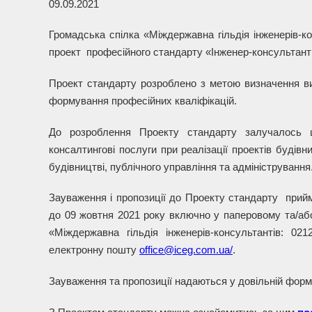
09.09.2021
Громадська спілка «Міждержавна гільдія інженерів-к
проект професійного стандарту «Інженер-консультант (
Проект стандарту розроблено з метою визначення вимо
формування професійних кваліфікацій.
До розроблення Проекту стандарту залучалось ши
консалтингові послуги при реалізації проектів будів
будівництві, публічного управління та адміністрування
Зауваження і пропозиції до Проекту стандарту прийм
до 09 жовтня 2021 року включно у паперовому та/або
«Міждержавна гільдія інженерів-консультантів: 02
електронну пошту
office@iceg.com.ua/
.
Зауваження та пропозиції надаються у довільній формі