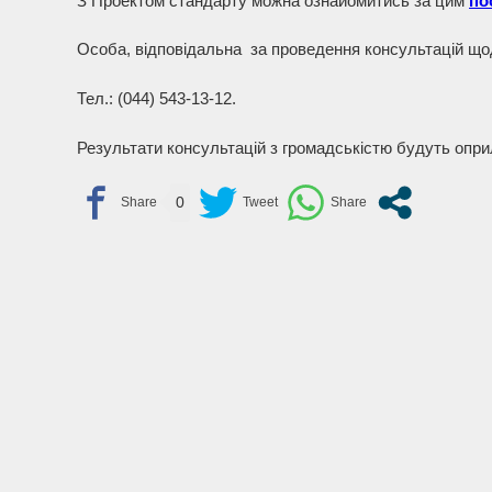
З Проектом стандарту можна ознайомитись за цим
по
Особа, відповідальна за проведення консультацій що
Тел.: (044) 543-13-12.
Результати консультацій з громадськістю будуть опри
0