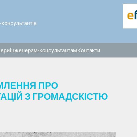
-консультантів
нери
Інженерам-консультантам
Контакти
МЛЕННЯ ПРО
АЦІЙ З ГРОМАДСКІСТЮ