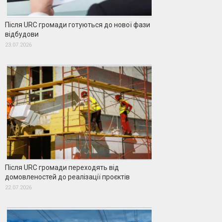
Після URC громади готуються до нової фази
відбудови
23.07.2026
Після URC громади переходять від
домовленостей до реалізації проєктів
22.07.2026