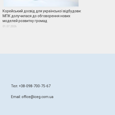
Корейський досвід для української відбудови:
МГІК долучилася до обговорення нових
моделей розвитку громад
01.07.2026
я
Тел: +38-098-700-75-67
Email: office@iceg.com.ua