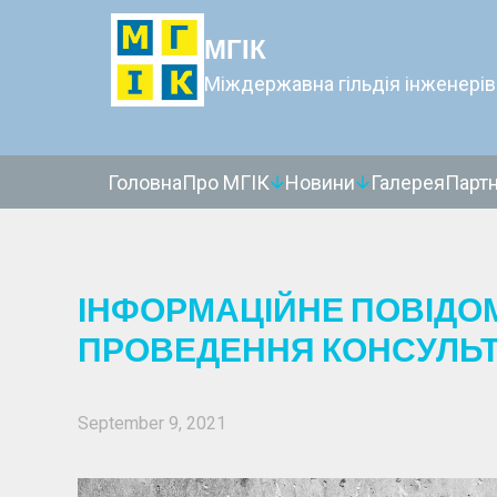
МГІК
Міждержавна гільдія інженерів
Головна
Про МГІК
Новини
Галерея
Парт
ІНФОРМАЦІЙНЕ ПОВІДО
ПРОВЕДЕННЯ КОНСУЛЬТ
September 9, 2021