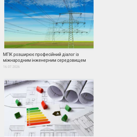
МГІК розширює професійний діалог із
міжнародним інженерним середовищем
16.07.2026