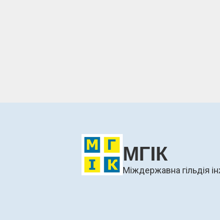
МГІК
Міждержавна гільдія ін