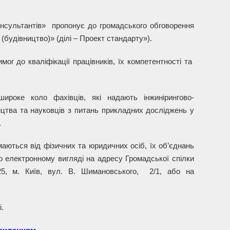
онсультантів» пропонує до громадського обговорення
будівництво)» (ділі – Проект стандарту»).
г до кваліфікації працівників, їх компетентності та
роке коло фахівців, які надають інжинірингово-
ництва та науковців з питань прикладних досліджень у
.
аються від фізичних та юридичних осіб, їх об’єднань
 електронному вигляді на адресу Громадської спілки
125, м. Київ, вул. В. Шимановського, 2/1, або на
.