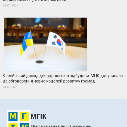
03.07.2026
Корейський досвід для української відбудови: МГІК долучилася
до обговорення нових моделей розвитку громад
01.07.2026
МГІК
Міждержавна гільдія інженерів-